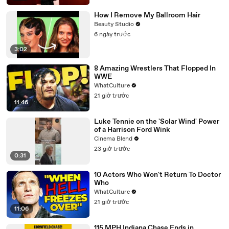
How I Remove My Ballroom Hair
Beauty Studio
6 ngày trước
3:02
8 Amazing Wrestlers That Flopped In
WWE
WhatCulture
21 giờ trước
11:46
Luke Tennie on the 'Solar Wind' Power
of a Harrison Ford Wink
Cinema Blend
23 giờ trước
0:31
10 Actors Who Won't Return To Doctor
Who
WhatCulture
21 giờ trước
11:06
115 MPH Indiana Chase Ends in