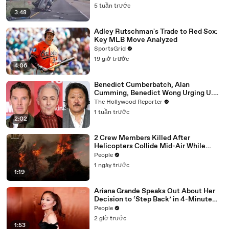
5 tuần trước
3:48
Adley Rutschman's Trade to Red Sox:
Key MLB Move Analyzed
SportsGrid
19 giờ trước
4:06
Benedict Cumberbatch, Alan
Cumming, Benedict Wong Urging U.K.
to Block "Dangerous" Paramount-
The Hollywood Reporter
Warner Bros. Merger | THR News Video
1 tuần trước
2:02
2 Crew Members Killed After
Helicopters Collide Mid-Air While
Battling Wildfires
People
1 ngày trước
1:19
Ariana Grande Speaks Out About Her
Decision to ‘Step Back’ in 4-Minute
Mid-Show Speech in Chicago: ‘Not a
People
Reactive Thing’
2 giờ trước
1:53