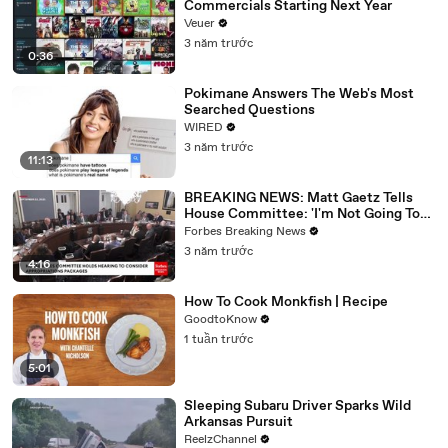
Commercials Starting Next Year
Veuer
3 năm trước
0:36
Pokimane Answers The Web's Most
Searched Questions
WIRED
3 năm trước
11:13
BREAKING NEWS: Matt Gaetz Tells
House Committee: 'I'm Not Going To
Vote For A Continuing Resolution'
Forbes Breaking News
3 năm trước
4:16
How To Cook Monkfish | Recipe
GoodtoKnow
1 tuần trước
5:01
Sleeping Subaru Driver Sparks Wild
Arkansas Pursuit
ReelzChannel