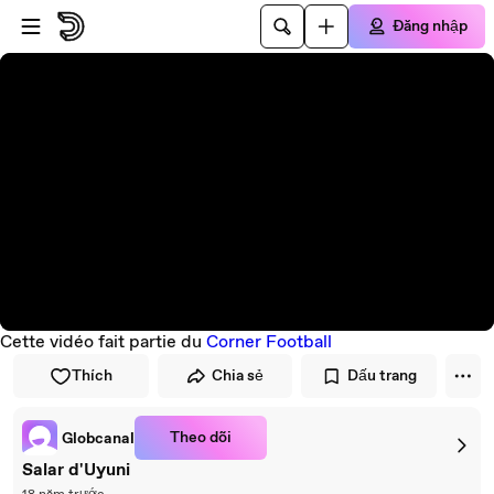
Đi đến trình phát
Đi đến nội dung chính
Đăng nhập
Cette vidéo fait partie du
Corner Football
Thích
Chia sẻ
Dấu trang
Theo dõi
Globcanal
Salar d'Uyuni