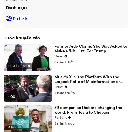
18 năm trước
Danh mục
🏖
Du Lịch
Được khuyến cáo
Former Aide Claims She Was Asked to
Make a ‘Hit List’ For Trump
Veuer
3 năm trước
0:51
|
Sắp Tới
Musk’s X Is ‘the Platform With the
Largest Ratio of Misinformation or
Disinformation’ Amongst All Social
Veuer
Media Platforms
3 năm trước
1:08
59 companies that are changing the
world: From Tesla to Chobani
Fortune
3 năm trước
4:50