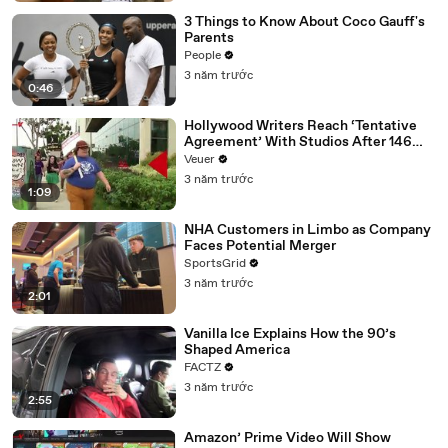
3 Things to Know About Coco Gauff's
Parents
People
3 năm trước
0:46
Hollywood Writers Reach ‘Tentative
Agreement’ With Studios After 146
Day Strike
Veuer
3 năm trước
1:09
NHA Customers in Limbo as Company
Faces Potential Merger
SportsGrid
3 năm trước
2:01
Vanilla Ice Explains How the 90’s
Shaped America
FACTZ
3 năm trước
2:55
Amazon’ Prime Video Will Show