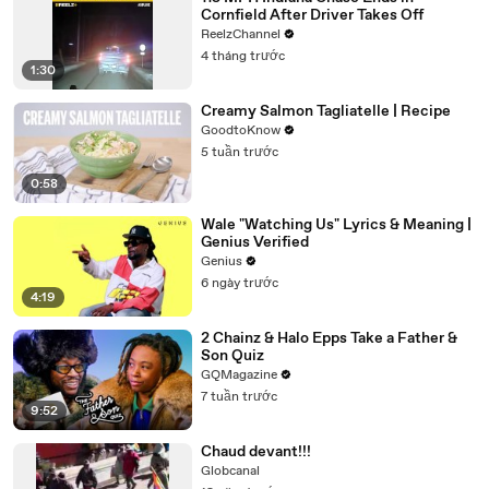
Cornfield After Driver Takes Off
ReelzChannel
4 tháng trước
1:30
Creamy Salmon Tagliatelle | Recipe
GoodtoKnow
5 tuần trước
0:58
Wale "Watching Us" Lyrics & Meaning |
Genius Verified
Genius
6 ngày trước
4:19
2 Chainz & Halo Epps Take a Father &
Son Quiz
GQMagazine
7 tuần trước
9:52
Chaud devant!!!
Globcanal