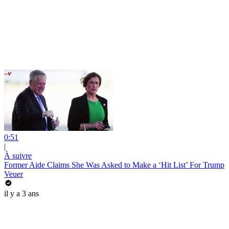
0:51
|
À suivre
Former Aide Claims She Was Asked to Make a ‘Hit List’ For Trump
Veuer
il y a 3 ans