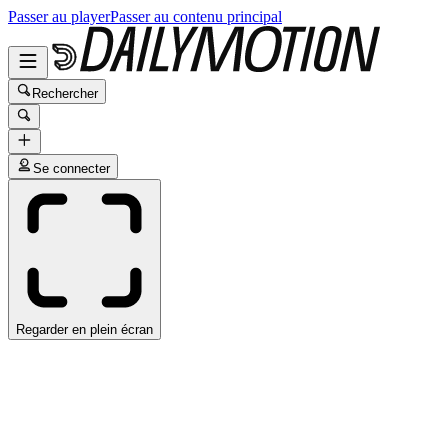
Passer au player
Passer au contenu principal
Rechercher
Se connecter
Regarder en plein écran