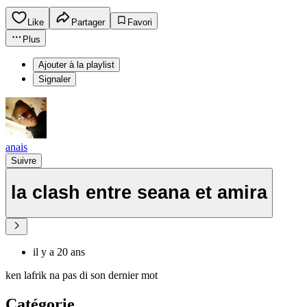
Like
Partager
Favori
Plus
Ajouter à la playlist
Signaler
anais
Suivre
la clash entre seana et amira
il y a 20 ans
ken lafrik na pas di son dernier mot
Catégorie