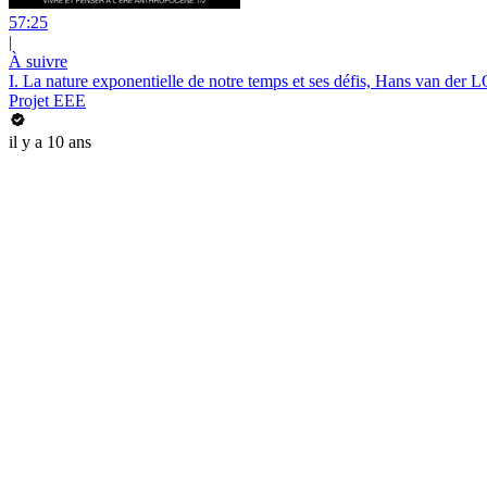
57:25
|
À suivre
I. La nature exponentielle de notre temps et ses défis, Hans van der 
Projet EEE
il y a 10 ans