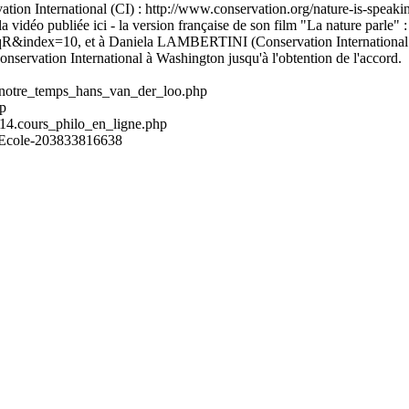
ation International (CI) : http://www.conservation.org/nature-is-speaking
la vidéo publiée ici - la version française de son film "La nature parl
=10, et à Daniela LAMBERTINI (Conservation International Europ
vation International à Washington jusqu'à l'obtention de l'accord.
e_notre_temps_hans_van_der_loo.php
hp
3-14.cours_philo_en_ligne.php
n-Ecole-203833816638