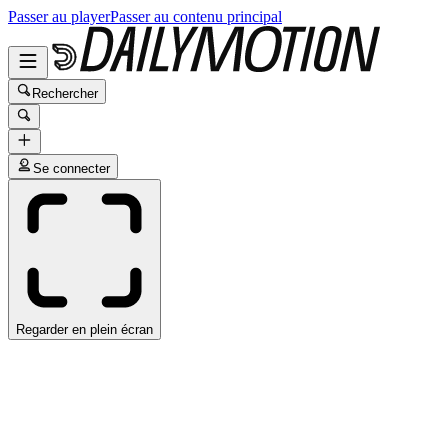
Passer au player
Passer au contenu principal
Rechercher
Se connecter
Regarder en plein écran