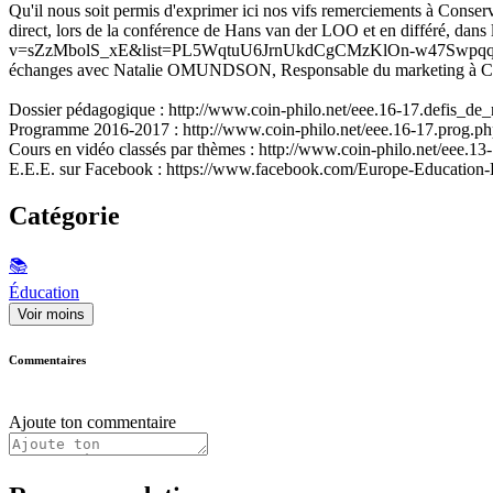
Qu'il nous soit permis d'exprimer ici nos vifs remerciements à Conserv
direct, lors de la conférence de Hans van der LOO et en différé, dans 
v=sZzMbolS_xE&list=PL5WqtuU6JrnUkdCgCMzKlOn-w47SwpqqR&index
échanges avec Natalie OMUNDSON, Responsable du marketing à Conser
Dossier pédagogique : http://www.coin-philo.net/eee.16-17.defis_d
Programme 2016-2017 : http://www.coin-philo.net/eee.16-17.prog.p
Cours en vidéo classés par thèmes : http://www.coin-philo.net/eee.1
E.E.E. sur Facebook : https://www.facebook.com/Europe-Educatio
Catégorie
📚
Éducation
Voir moins
Commentaires
Ajoute ton commentaire