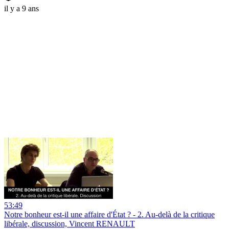
il y a 9 ans
53:49
Notre bonheur est-il une affaire d'État ? - 2. Au-delà de la critique
libérale, discussion, Vincent RENAULT