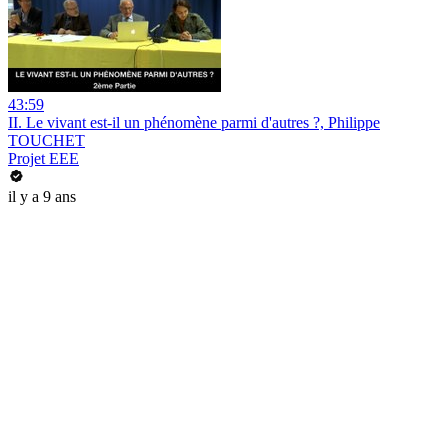
43:59
II. Le vivant est-il un phénomène parmi d'autres ?, Philippe
TOUCHET
Projet EEE
il y a 9 ans