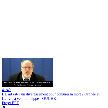
41:49
I. L'art est-il un divertissement pour conjurer la mort ? Orphée et
l'œuvre à venir, Philippe TOUCHET
Projet EEE