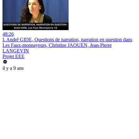
48:26
I. André GIDE, Questions de narration, narration en question dans
Les Faux-monnayeurs, Christine JAOUEN, Jean-Pierre
LANGEVIN
Projet EEE
il y a 9 ans