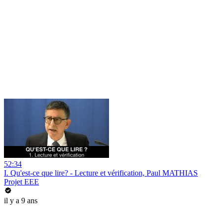
52:34
I. Qu'est-ce que lire? - Lecture et vérification, Paul MATHIAS
Projet EEE
il y a 9 ans