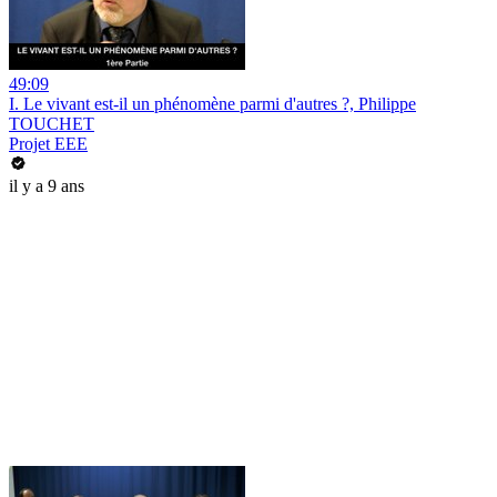
49:09
I. Le vivant est-il un phénomène parmi d'autres ?, Philippe
TOUCHET
Projet EEE
il y a 9 ans