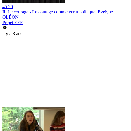
45:26
II. Le courage - Le courage comme vertu politique, Evelyne
OLÉON
Projet EEE
il y a 8 ans