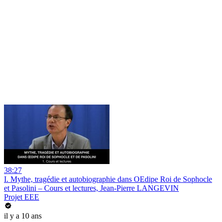
38:27
I. Mythe, tragédie et autobiographie dans OEdipe Roi de Sophocle
et Pasolini – Cours et lectures, Jean-Pierre LANGEVIN
Projet EEE
il y a 10 ans