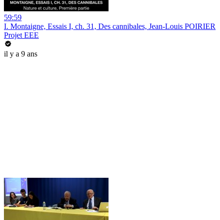
59:59
I. Montaigne, Essais I, ch. 31, Des cannibales, Jean-Louis POIRIER
Projet EEE
il y a 9 ans