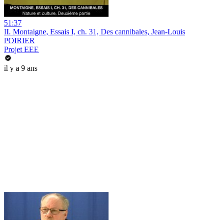
51:37
II. Montaigne, Essais I, ch. 31, Des cannibales, Jean-Louis
POIRIER
Projet EEE
il y a 9 ans