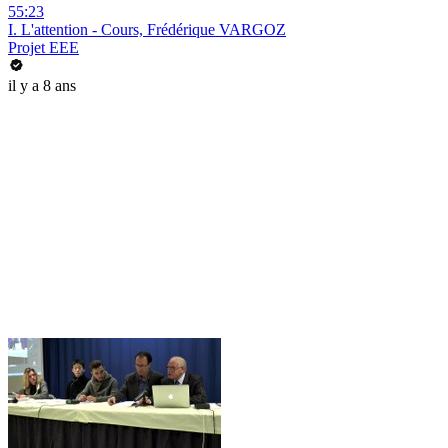
55:23
I. L'attention - Cours, Frédérique VARGOZ
Projet EEE
il y a 8 ans