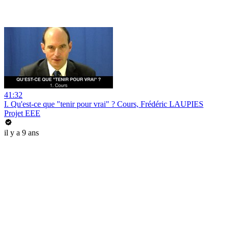
41:32
I. Qu'est-ce que "tenir pour vrai" ? Cours, Frédéric LAUPIES
Projet EEE
il y a 9 ans