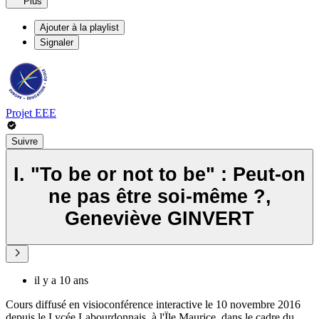
Plus
Ajouter à la playlist
Signaler
Projet EEE
Suivre
I. "To be or not to be" : Peut-on
ne pas être soi-même ?,
Geneviève GINVERT
il y a 10 ans
Cours diffusé en visioconférence interactive le 10 novembre 2016
depuis le Lycée Labourdonnais, à l'Ïle Maurice, dans le cadre du