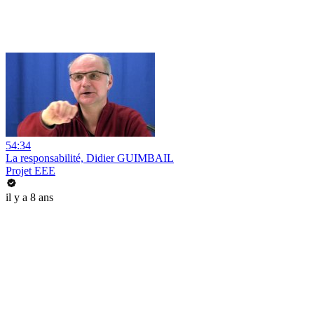
54:34
La responsabilité, Didier GUIMBAIL
Projet EEE
il y a 8 ans