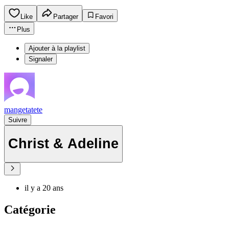
Like
Partager
Favori
Plus
Ajouter à la playlist
Signaler
mangetatete
Suivre
Christ & Adeline
il y a 20 ans
Catégorie