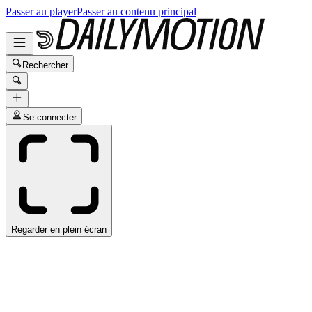
Passer au player
Passer au contenu principal
Rechercher
Se connecter
Regarder en plein écran