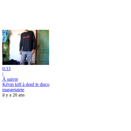
0:33
|
À suivre
Kévin kiff à donf le disco
mangetatete
il y a 20 ans