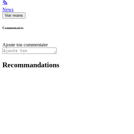
🗞
News
Voir moins
Commentaires
Ajoute ton commentaire
Recommandations