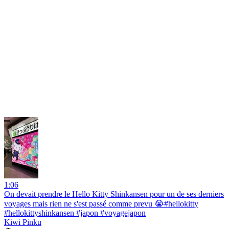
1:06
On devait prendre le Hello Kitty Shinkansen pour un de ses derniers
voyages mais rien ne s'est passé comme prevu 😭#hellokitty
#hellokittyshinkansen #japon #voyagejapon
Kiwi Pinku