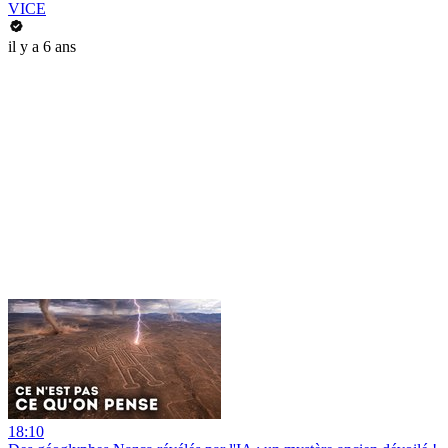
VICE
il y a 6 ans
18:10