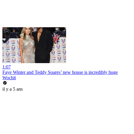
1:07
Faye Winter and Teddy Soares’ new house is incredibly huge
Wochit
il y a 5 ans