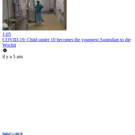
1:05
COVID-19: Child under 10 becomes the youngest Australian to die
Wochit
il y a 5 ans