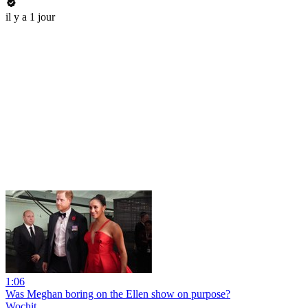
il y a 1 jour
1:06
Was Meghan boring on the Ellen show on purpose?
Wochit