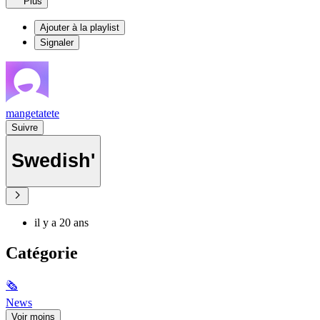
Plus
Ajouter à la playlist
Signaler
mangetatete
Suivre
Swedish'
il y a 20 ans
Catégorie
🗞
News
Voir moins