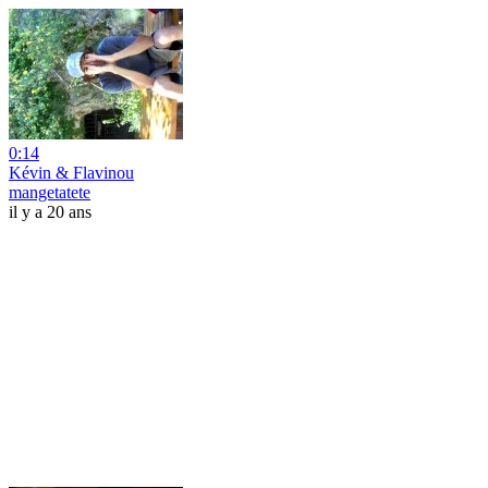
0:14
Kévin & Flavinou
mangetatete
il y a 20 ans