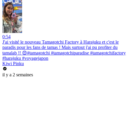
0:54
J'ai visité le nouveau Tamagotchi Factory à Harajuku et c'est le
paradis pour les fans de tamas ! Mais surtout j'ai pu profiter du
tamalab !! 😍#tamagotchi #tamagotchiparadise #tamagotchifactory
#harajuku #voyagejapon
Kiwi Pinku
il y a 2 semaines