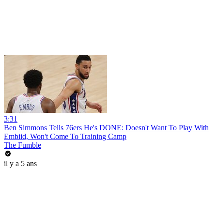
3:31
Ben Simmons Tells 76ers He's DONE: Doesn't Want To Play With
Embiid, Won't Come To Training Camp
The Fumble
il y a 5 ans