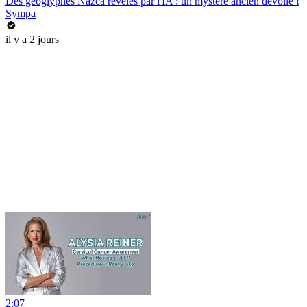
Des géoglyphes Nazca révélés par l'IA : un mystère ancien dévoilé !
Sympa
il y a 2 jours
2:07