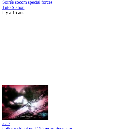
Soirée socom special forces
Tuto Station
il y a 15 ans
2:17
trailer resident evil 15ème anniversaire