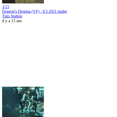
3:15
Dragon's Dogma (VF) - E3 2011 trailer
Tuto Station
il y a 15 ans