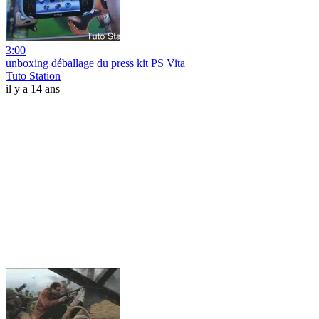
3:00
unboxing déballage du press kit PS Vita
Tuto Station
il y a 14 ans