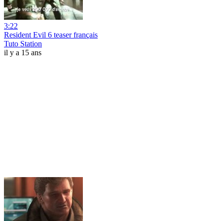
3:22
Resident Evil 6 teaser français
Tuto Station
il y a 15 ans