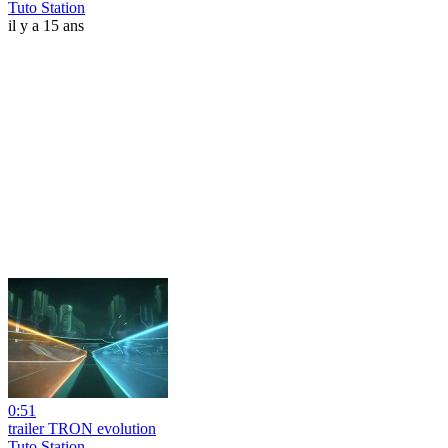
Tuto Station
il y a 15 ans
0:51
trailer TRON evolution
Tuto Station