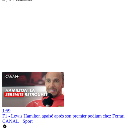
1:59
F1 - Lewis Hamilton apaisé après son premier podium chez Ferrari
CANAL+ Sport