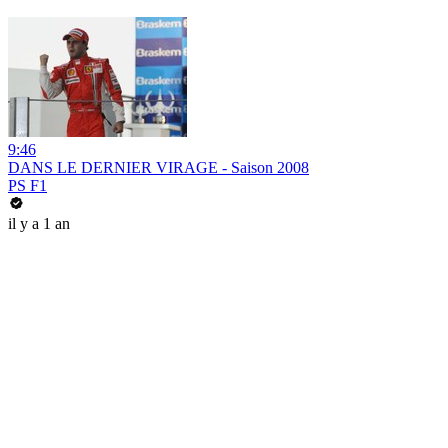
9:46
DANS LE DERNIER VIRAGE - Saison 2008
PS F1
il y a 1 an