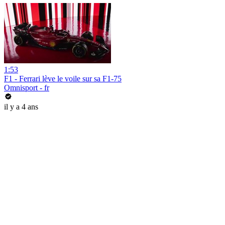
1:53
F1 - Ferrari lève le voile sur sa F1-75
Omnisport - fr
il y a 4 ans