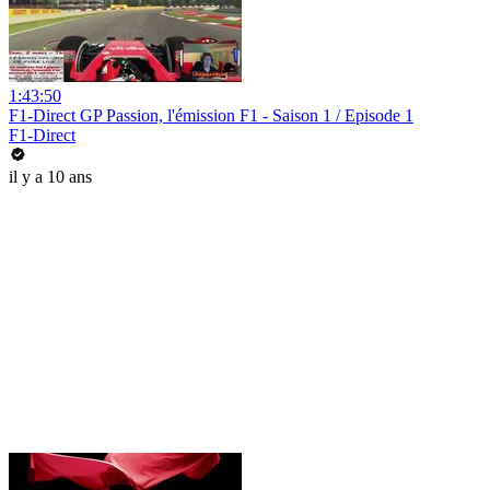
1:43:50
F1-Direct GP Passion, l'émission F1 - Saison 1 / Episode 1
F1-Direct
il y a 10 ans