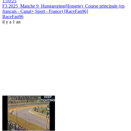
1:10:25
F3 2025_Manche 9_Hungaroring(Hongrie)_Course principale (en
français - Canal+ Sport - France) [RaceFan96]
RaceFan96
il y a 1 an