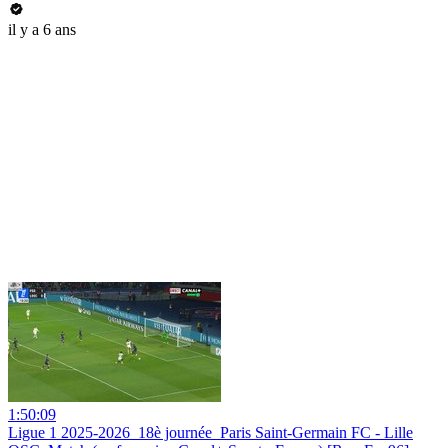
il y a 6 ans
1:50:09
Ligue 1 2025-2026_18è journée_Paris Saint-Germain FC - Lille