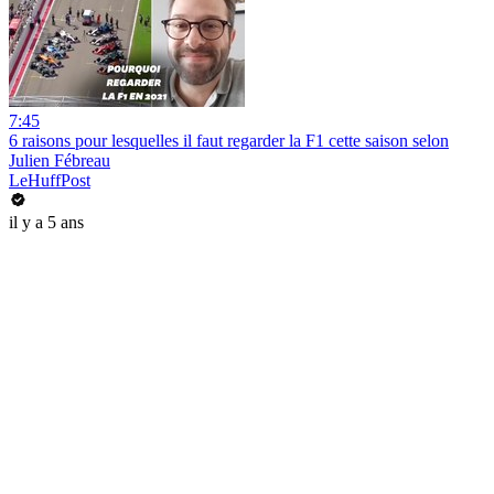
7:45
6 raisons pour lesquelles il faut regarder la F1 cette saison selon
Julien Fébreau
LeHuffPost
il y a 5 ans