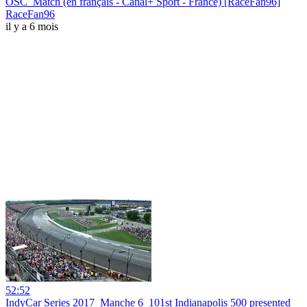
OSC_Match (en français - Canal+ Sport - France) [RaceFan96]
RaceFan96
il y a 6 mois
52:52
IndyCar Series 2017_Manche 6_101st Indianapolis 500 presented