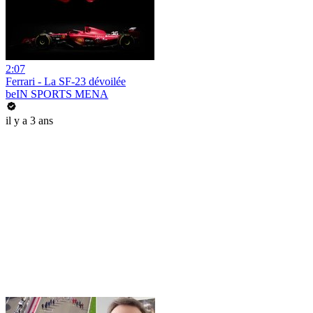
2:07
Ferrari - La SF-23 dévoilée
beIN SPORTS MENA
il y a 3 ans