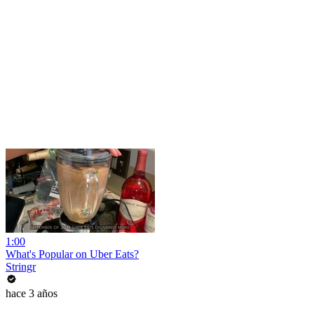
1:00
What's Popular on Uber Eats?
Stringr
hace 3 años