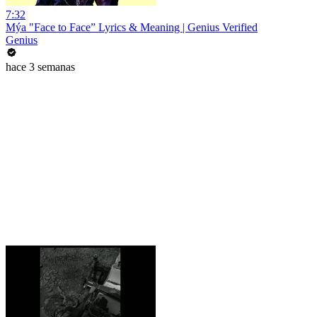
7:32
Mýa "Face to Face” Lyrics & Meaning | Genius Verified
Genius
hace 3 semanas