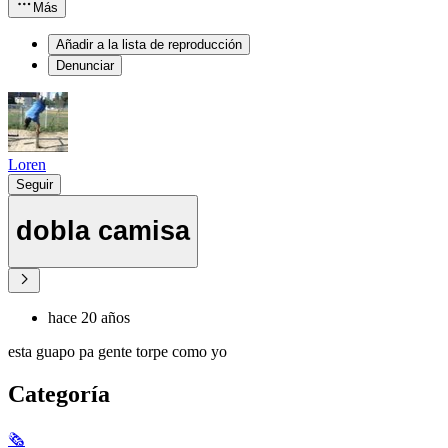
Más
Añadir a la lista de reproducción
Denunciar
Loren
Seguir
dobla camisa
hace 20 años
esta guapo pa gente torpe como yo
Categoría
🗞