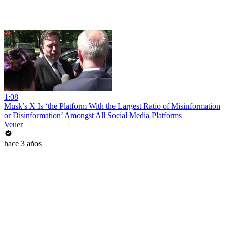
1:08
Musk’s X Is ‘the Platform With the Largest Ratio of Misinformation
or Disinformation’ Amongst All Social Media Platforms
Veuer
hace 3 años