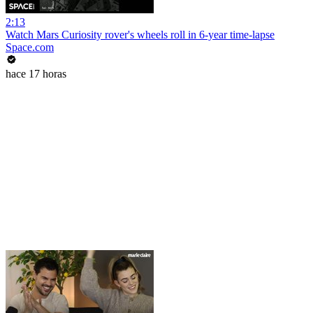
2:13
Watch Mars Curiosity rover's wheels roll in 6-year time-lapse
Space.com
hace 17 horas