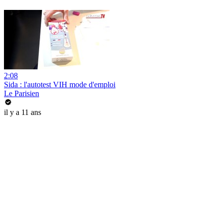
2:08
Sida : l'autotest VIH mode d'emploi
Le Parisien
il y a 11 ans