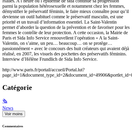
Halles. A l’heure où l’épidémie de sida continue sa progression
parmi la population hétérosexuelle et notamment chez les femmes,
démystifier le préservatif féminin, le faire mieux connaître pour qu’il
devienne un outil habituel comme le préservatif masculin, est une
priorité et un travail d’information essentiel. La Saint-Valentin
permet d’aborder la question de la prévention et de favoriser pour les
femmes le contrôle de leur protection. A cette occasion, la Mairie de
Paris et Sida Info Service renouvellent l’opération « A la Saint-
Valentin, on s’aime, un peu… beaucoup… on se protège…
passionnément » avec le concours des huit créateurs qui avaient déjà
réalisé, en 2007, les visuels des pochettes des préservatifs féminins.
Interview d’Hélène Frundlich de Sida Info Service.
http://www.paris.fr/portail/accueil/Portal.lut?
page_id=1&document_type_id=2&document_id=49906&portlet_id=
Catégorie
🗞
News
Voir moins
Commentaires