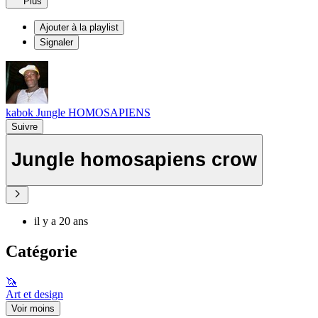
Plus
Ajouter à la playlist
Signaler
kabok Jungle HOMOSAPIENS
Suivre
Jungle homosapiens crow
il y a 20 ans
Catégorie
🦄
Art et design
Voir moins