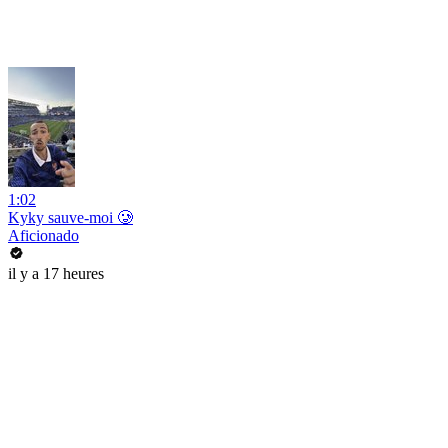
1:02
Kyky sauve-moi 🥲
Aficionado
il y a 17 heures