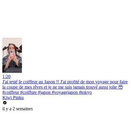
1:20
J'ai testé le coiffeur au Japon !! J'ai profité de mon voyage pour faire
la coupe de mes rêves et je ne me suis jamais trouvé aussi jolie 🥹
#coiffeur #coiffure #japon #voyagejapon #tokyo
Kiwi Pinku
il y a 2 semaines