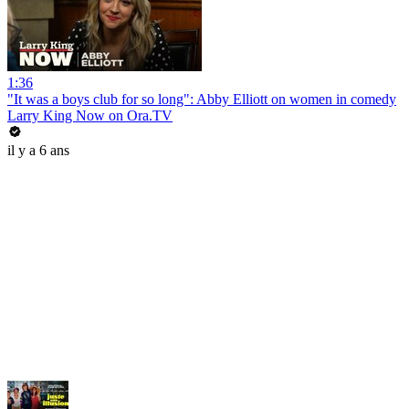
1:36
"It was a boys club for so long": Abby Elliott on women in comedy
Larry King Now on Ora.TV
il y a 6 ans