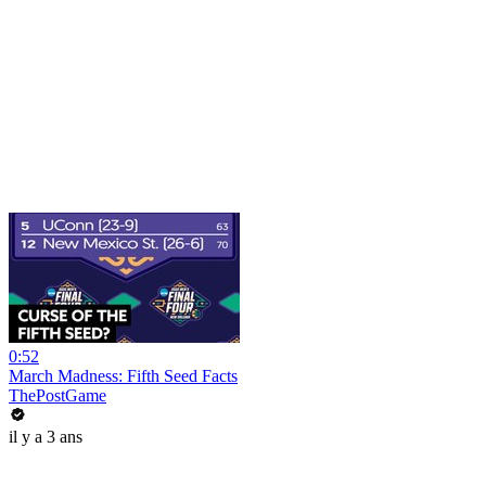
0:52
March Madness: Fifth Seed Facts
ThePostGame
il y a 3 ans