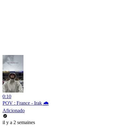
0:10
POV : France - Irak 🌧️
Aficionado
il y a 2 semaines