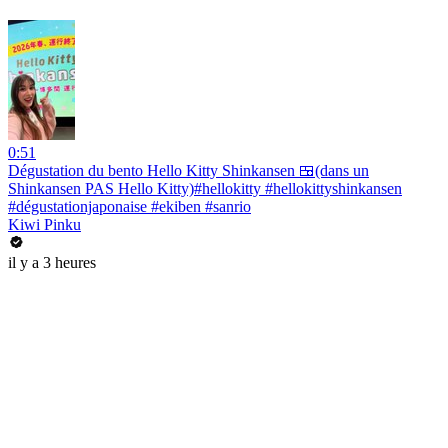
0:51
Dégustation du bento Hello Kitty Shinkansen 🍱(dans un
Shinkansen PAS Hello Kitty)#hellokitty #hellokittyshinkansen
#dégustationjaponaise #ekiben #sanrio
Kiwi Pinku
il y a 3 heures