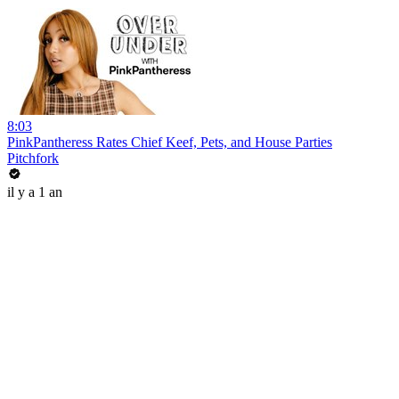
8:03
PinkPantheress Rates Chief Keef, Pets, and House Parties
Pitchfork
il y a 1 an