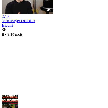
2:10
John Mayer Dialed In
Esquire
il y a 10 mois