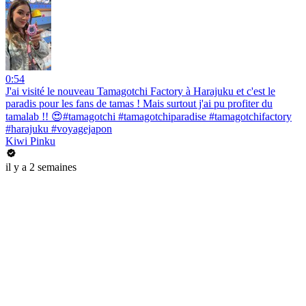
0:54
J'ai visité le nouveau Tamagotchi Factory à Harajuku et c'est le
paradis pour les fans de tamas ! Mais surtout j'ai pu profiter du
tamalab !! 😍#tamagotchi #tamagotchiparadise #tamagotchifactory
#harajuku #voyagejapon
Kiwi Pinku
il y a 2 semaines