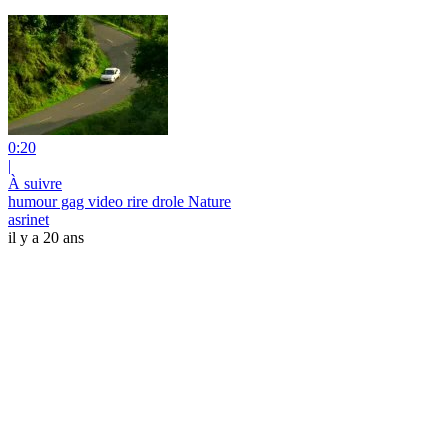
0:20
|
À suivre
humour gag video rire drole Nature
asrinet
il y a 20 ans