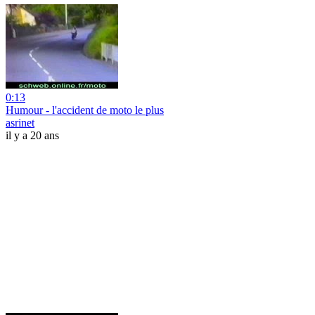
0:13
Humour - l'accident de moto le plus
asrinet
il y a 20 ans