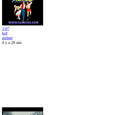
1:07
kof
asrinet
il y a 20 ans