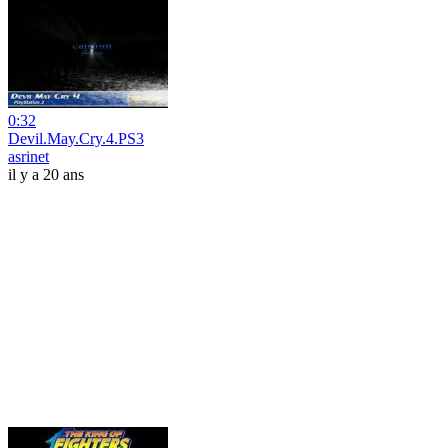
0:32
Devil.May.Cry.4.PS3
asrinet
il y a 20 ans