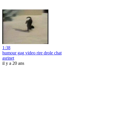
1:38
humour gag video rire drole chat
asrinet
il y a 20 ans