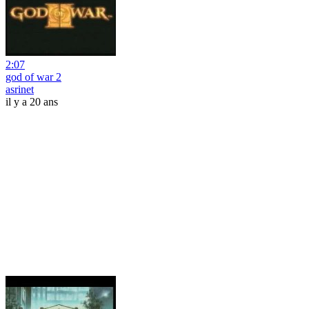
2:07
god of war 2
asrinet
il y a 20 ans