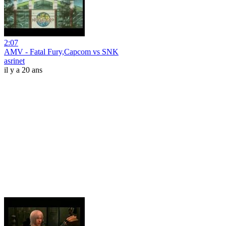
2:07
AMV - Fatal Fury,Capcom vs SNK
asrinet
il y a 20 ans