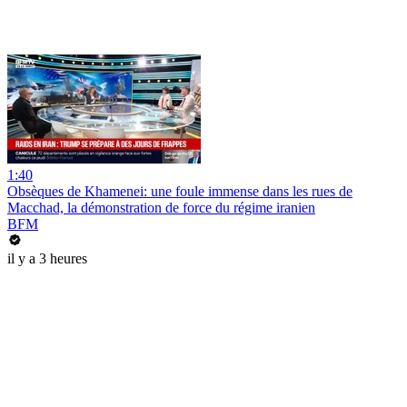
1:40
Obsèques de Khamenei: une foule immense dans les rues de
Macchad, la démonstration de force du régime iranien
BFM
il y a 3 heures