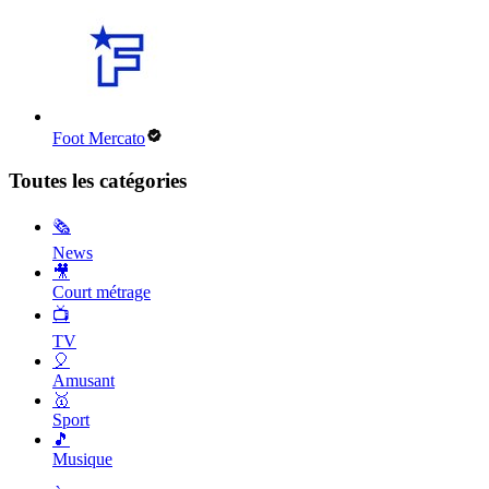
Foot Mercato
Toutes les catégories
🗞
News
🎥
Court métrage
📺
TV
🎈
Amusant
🥇
Sport
🎵
Musique