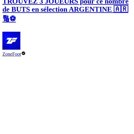
TROUVEZ 3 JOUEURS pour ce nombre
de BUTS en sélection ARGENTINE 🇦🇷
🔢⚽️
ZoneFoot