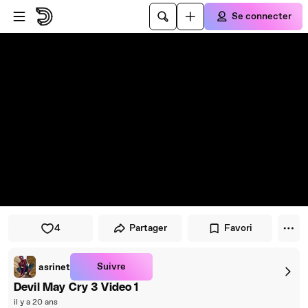
Passer au player
Passer au contenu principal
Se connecter
4
Partager
Favori
Suivre
asrinet
Devil May Cry 3 Video 1
il y a 20 ans