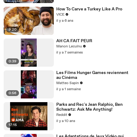
How To Carve a Turkey Like A Pro
VICE
il y a 6 ans
9:20
AH CA FAIT PEUR
Manon Leculnu
il y a 7 semaines
0:39
Les Films Hunger Games reviennent
au Cinéma
Matteo Sapin
il y a 1 semaine
0:56
Parks and Rec's Jean Ralphio, Ben
Schwartz: Ask Me Anything!
Reddit
il y a 10 ans
17:15
Les Adaptations de Jeux Vidéo qui