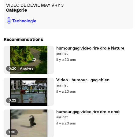
VIDEO DE DEVIL MAY VRY 3
Catégorie
🤖
Technologie
Recommandations
humour gag video rire drole Nature
asrinet
il y a 20 ans
0:20
|
À suivre
Video - humour - gag chien
asrinet
il y a 20 ans
0:22
humour gag video rire drole chat
asrinet
il y a 20 ans
1:38