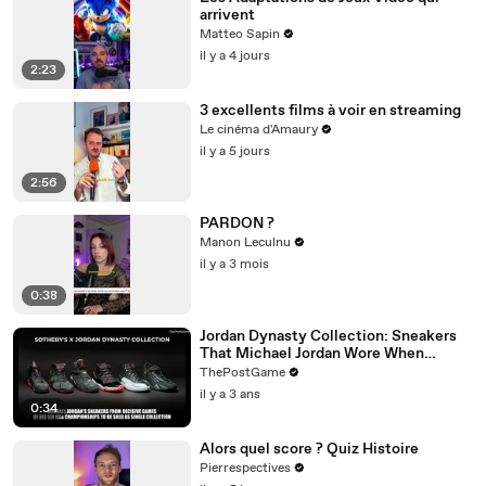
arrivent
Matteo Sapin
il y a 4 jours
2:23
3 excellents films à voir en streaming
Le cinéma d'Amaury
il y a 5 jours
2:56
PARDON ?
Manon Leculnu
il y a 3 mois
0:38
Jordan Dynasty Collection: Sneakers
That Michael Jordan Wore When
Winning Six NBA Titles
ThePostGame
il y a 3 ans
0:34
Alors quel score ? Quiz Histoire
Pierrespectives