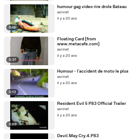
humour gag video rire drole Bateau
asrinet
il y a 20 ans
0:15
Floating Card [from
www.metacafe.com]
asrinet
il y a 20 ans
0:37
Humour - l'accident de moto le plus
asrinet
il y a 20 ans
0:13
Resident Evil 5 PS3 Official Trailer
asrinet
il y a 20 ans
0:59
Devil.May.Cry.4.PS3