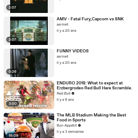
2:07
AMV - Fatal Fury,Capcom vs SNK
asrinet
il y a 20 ans
2:07
FUNNY VIDEOS
asrinet
il y a 20 ans
0:26
ENDURO 2018: What to expect at
Erzbergrodeo Red Bull Hare Scramble.
Red Bull
il y a 8 ans
3:00
The MLB Stadium Making the Best
Food in Sports
Bon Appétit
il y a 3 semaines
16:09