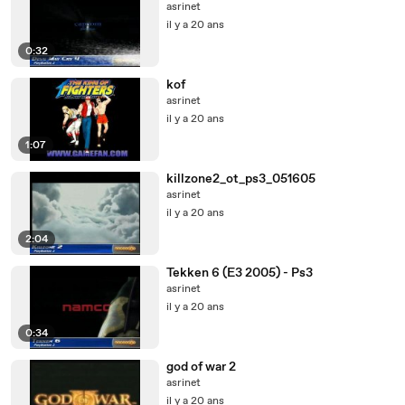
asrinet
il y a 20 ans
0:32
kof
asrinet
il y a 20 ans
1:07
killzone2_ot_ps3_051605
asrinet
il y a 20 ans
2:04
Tekken 6 (E3 2005) - Ps3
asrinet
il y a 20 ans
0:34
god of war 2
asrinet
il y a 20 ans