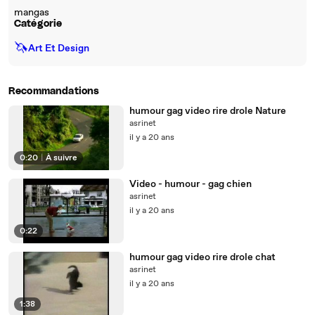
mangas
Catégorie
🦄
Art Et Design
Recommandations
humour gag video rire drole Nature
asrinet
il y a 20 ans
0:20
|
À suivre
Video - humour - gag chien
asrinet
il y a 20 ans
0:22
humour gag video rire drole chat
asrinet
il y a 20 ans
1:38