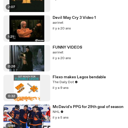
2:07
Devil May Cry 3 Video 1
asrinet
il y a 20 ans
1:21
FUNNY VIDEOS
asrinet
il y a 20 ans
0:26
Flexo makes Legos bendable
The Daily Dot
il y a 9 ans
0:32
McDavid's PPG for 29th goal of season
NHL
il y a 5 ans
0:46