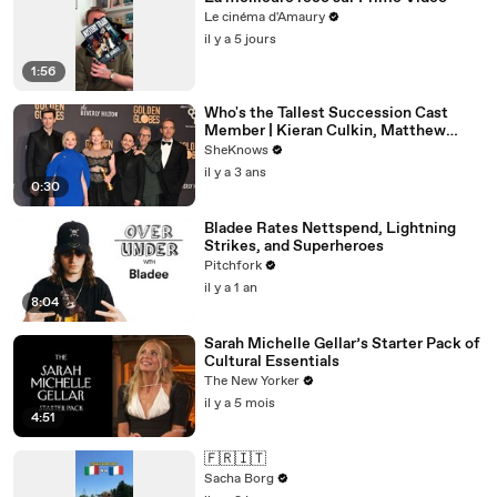
Le cinéma d'Amaury
il y a 5 jours
1:56
Who's the Tallest Succession Cast
Member | Kieran Culkin, Matthew
Macfadyen, Nicholas Braun
SheKnows
il y a 3 ans
0:30
Bladee Rates Nettspend, Lightning
Strikes, and Superheroes
Pitchfork
il y a 1 an
8:04
Sarah Michelle Gellar’s Starter Pack of
Cultural Essentials
The New Yorker
il y a 5 mois
4:51
🇫🇷🇮🇹
Sacha Borg