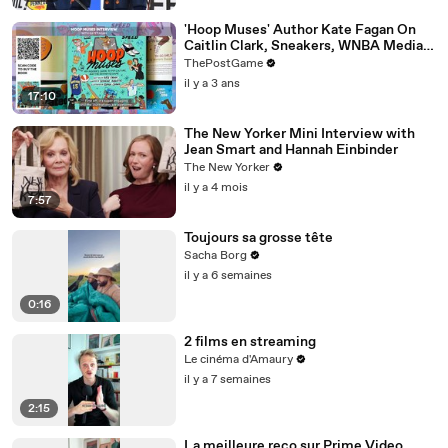
'Hoop Muses' Author Kate Fagan On
Caitlin Clark, Sneakers, WNBA Media
And Women's Basketball History
ThePostGame
il y a 3 ans
17:10
The New Yorker Mini Interview with
Jean Smart and Hannah Einbinder
The New Yorker
il y a 4 mois
7:57
Toujours sa grosse tête
Sacha Borg
il y a 6 semaines
0:16
2 films en streaming
Le cinéma d'Amaury
il y a 7 semaines
2:15
La meilleure reco sur Prime Video