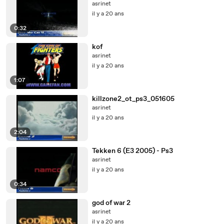
asrinet
il y a 20 ans
0:32
kof
asrinet
il y a 20 ans
1:07
killzone2_ot_ps3_051605
asrinet
il y a 20 ans
2:04
Tekken 6 (E3 2005) - Ps3
asrinet
il y a 20 ans
0:34
god of war 2
asrinet
il y a 20 ans