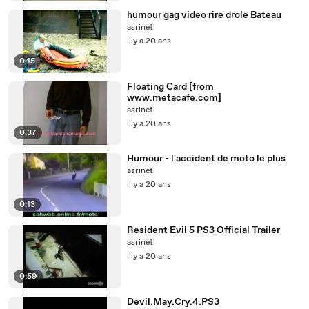
humour gag video rire drole Bateau
asrinet
il y a 20 ans
0:15
Floating Card [from
www.metacafe.com]
asrinet
il y a 20 ans
0:37
Humour - l'accident de moto le plus
asrinet
il y a 20 ans
0:13
Resident Evil 5 PS3 Official Trailer
asrinet
il y a 20 ans
0:59
Devil.May.Cry.4.PS3