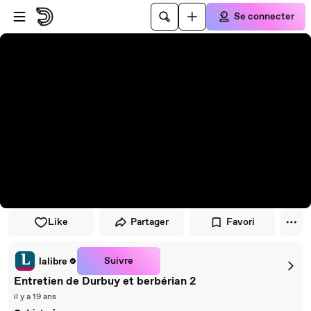
Passer au player
Passer au contenu principal
Se connecter
Like
Partager
Favori
Suivre
lalibre
Entretien de Durbuy et berbérian 2
il y a 19 ans