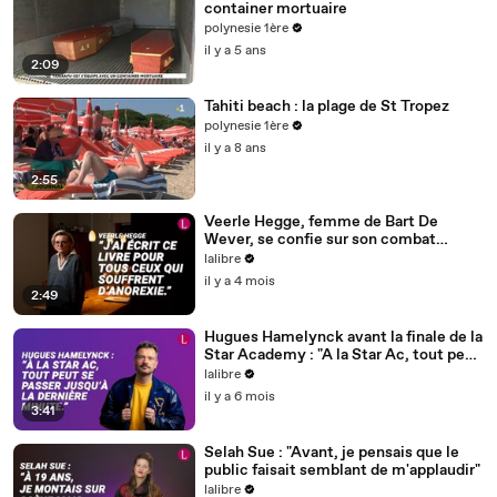
container mortuaire
polynesie 1ère
il y a 5 ans
2:09
Tahiti beach : la plage de St Tropez
polynesie 1ère
il y a 8 ans
2:55
Veerle Hegge, femme de Bart De
Wever, se confie sur son combat
contre l'anorexie
lalibre
il y a 4 mois
2:49
Hugues Hamelynck avant la finale de la
Star Academy : "A la Star Ac, tout peut
se passer jusqu'à la dernière minute"
lalibre
il y a 6 mois
3:41
Selah Sue : "Avant, je pensais que le
public faisait semblant de m'applaudir"
lalibre