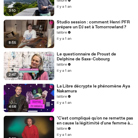
lalibre
il y a 1 an
3:10
Studio session : comment Henri PFR
prépare un DJ set à Tomorrowland ?
lalibre
il y a 1 an
8:55
Le questionnaire de Proust de
Delphine de Saxe-Cobourg
lalibre
il y a 1 an
2:47
La Libre décrypte le phénomène Aya
Nakamura
lalibre
il y a 1 an
4:56
"C'est compliqué qu'on ne remette pas
en cause la légitimité d'une femme à
un poste de direction"
lalibre
il y a 1 an