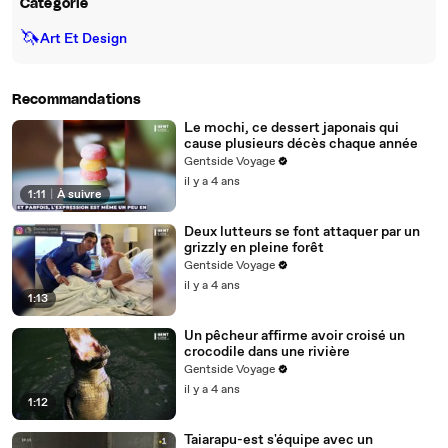
Catégorie
🦄
Art Et Design
Recommandations
Le mochi, ce dessert japonais qui
cause plusieurs décès chaque année
Gentside Voyage
il y a 4 ans
1:11
|
À suivre
Deux lutteurs se font attaquer par un
grizzly en pleine forêt
Gentside Voyage
il y a 4 ans
1:13
Un pêcheur affirme avoir croisé un
crocodile dans une rivière
Gentside Voyage
il y a 4 ans
1:12
Taiarapu-est s'équipe avec un