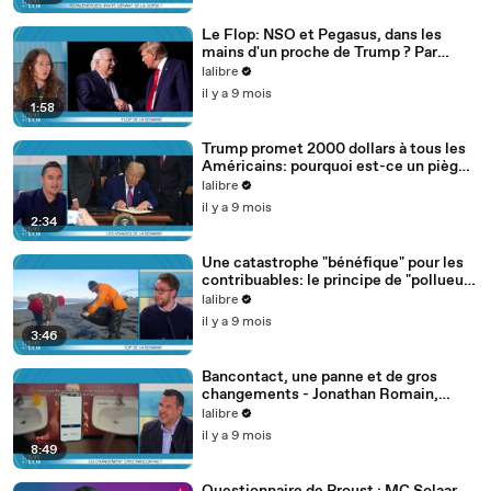
Le Flop: NSO et Pegasus, dans les
mains d'un proche de Trump ? Par
Juliette Vandestraete
lalibre
il y a 9 mois
1:58
Trump promet 2000 dollars à tous les
Américains: pourquoi est-ce un piège ?
Le visage d'Antonin Marsac pour Les
lalibre
Pros...
il y a 9 mois
2:34
Une catastrophe "bénéfique" pour les
contribuables: le principe de "pollueur
payeur". Le Top de Robin Gille
lalibre
il y a 9 mois
3:46
Bancontact, une panne et de gros
changements - Jonathan Romain,
l'Invité des Pros de l'Eco, par Antonin
lalibre
Marsac
il y a 9 mois
8:49