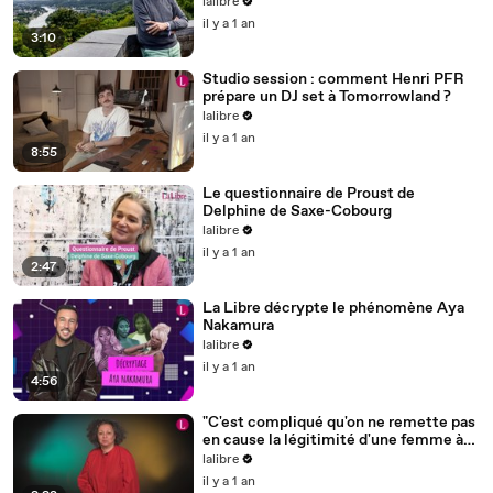
lalibre
il y a 1 an
3:10
Studio session : comment Henri PFR
prépare un DJ set à Tomorrowland ?
lalibre
il y a 1 an
8:55
Le questionnaire de Proust de
Delphine de Saxe-Cobourg
lalibre
il y a 1 an
2:47
La Libre décrypte le phénomène Aya
Nakamura
lalibre
il y a 1 an
4:56
"C'est compliqué qu'on ne remette pas
en cause la légitimité d'une femme à
un poste de direction"
lalibre
il y a 1 an