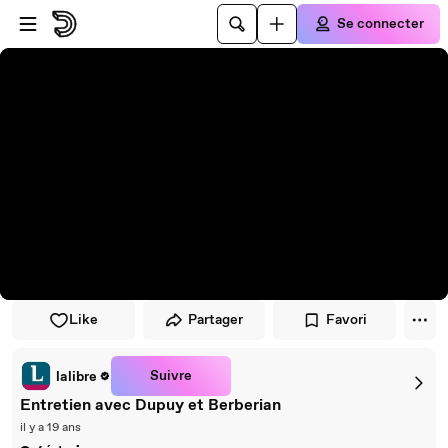
Passer au player
Passer au contenu principal
Se connecter
Like
Partager
Favori
Suivre
lalibre
Entretien avec Dupuy et Berberian
il y a 19 ans