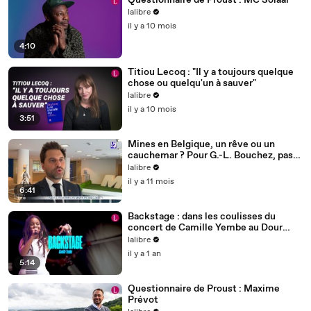
Questionnaire de Proust : MC Solaar
lalibre
il y a 10 mois
4:10
Titiou Lecoq : "Il y a toujours quelque
chose ou quelqu'un à sauver"
lalibre
il y a 10 mois
3:51
Mines en Belgique, un rêve ou un
cauchemar ? Pour G.-L. Bouchez, pas
de doute: "La Chine vide nos poches"
lalibre
il y a 11 mois
6:41
Backstage : dans les coulisses du
concert de Camille Yembe au Dour
Festival
lalibre
il y a 1 an
5:14
Questionnaire de Proust : Maxime
Prévot