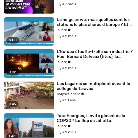
il y a 7 mois
4:35
La neige arrive: mais quelles sont les
stations le plus chères d'Europe ? Et
les moins chères ? La sélection de
lalibre
Thibaut
il y a 9 mois
6:03
L'Europe étouffe-t-elle son industrie ?
Pour Bernard Delvaux (Etex), la
situation est critique - Les Pros de
lalibre
l'Eco
il y a 9 mois
9:36
Les bagarres se multiplient devant le
collège de Taravao
polynesie 1ère
il y a 10 ans
8:45
TotalEnergies, l'invité gênant de la
COP30 ? Le flop de Juliette
Vandestraete
lalibre
il y a 9 mois
1:46