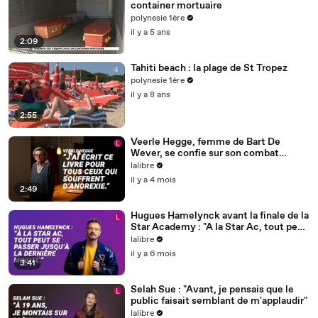
container mortuaire
polynesie 1ère
il y a 5 ans
2:09
Tahiti beach : la plage de St Tropez
polynesie 1ère
il y a 8 ans
2:55
Veerle Hegge, femme de Bart De
Wever, se confie sur son combat
contre l'anorexie
lalibre
il y a 4 mois
2:49
Hugues Hamelynck avant la finale de la
Star Academy : "A la Star Ac, tout peut
se passer jusqu'à la dernière minute"
lalibre
il y a 6 mois
3:41
Selah Sue : "Avant, je pensais que le
public faisait semblant de m'applaudir"
lalibre