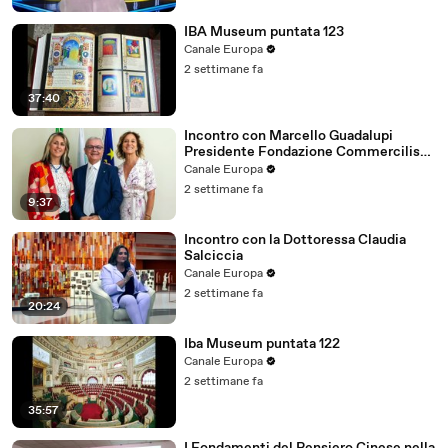
IBA Museum puntata 123
Canale Europa
2 settimane fa
37:40
Incontro con Marcello Guadalupi
Presidente Fondazione Commercilisti
ODCEC Milano
Canale Europa
2 settimane fa
9:37
Incontro con la Dottoressa Claudia
Salciccia
Canale Europa
2 settimane fa
20:24
Iba Museum puntata 122
Canale Europa
2 settimane fa
35:57