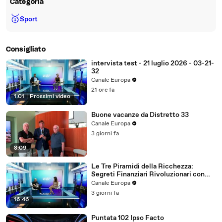
Categoria
🥇
Sport
Consigliato
intervista test - 21 luglio 2026 - 03-21-
32
Canale Europa
21 ore fa
1:01
|
Prossimi video
Buone vacanze da Distretto 33
Canale Europa
3 giorni fa
8:09
Le Tre Piramidi della Ricchezza:
Segreti Finanziari Rivoluzionari con
Marco Masci ed Emanuele Properzi
Canale Europa
3 giorni fa
16:46
Puntata 102 Ipso Facto