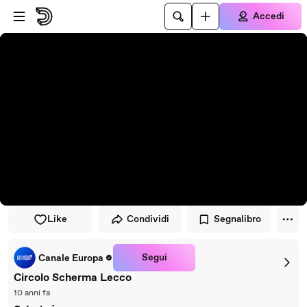
Vai al lettore
Passa al contenuto principale
Accedi
Like
Condividi
Segnalibro
Segui
Canale Europa
Circolo Scherma Lecco
10 anni fa