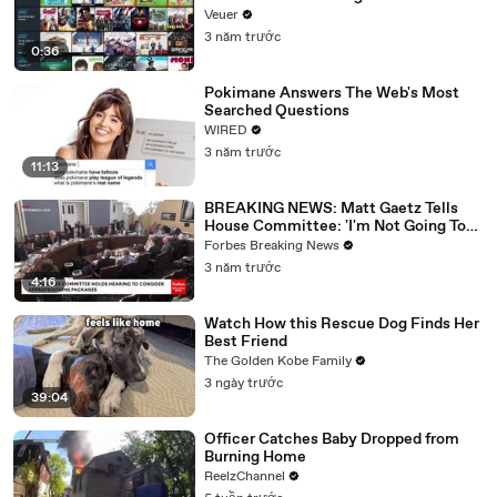
Veuer
3 năm trước
0:36
Pokimane Answers The Web's Most
Searched Questions
WIRED
3 năm trước
11:13
BREAKING NEWS: Matt Gaetz Tells
House Committee: 'I'm Not Going To
Vote For A Continuing Resolution'
Forbes Breaking News
3 năm trước
4:16
Watch How this Rescue Dog Finds Her
Best Friend
The Golden Kobe Family
3 ngày trước
39:04
Officer Catches Baby Dropped from
Burning Home
ReelzChannel