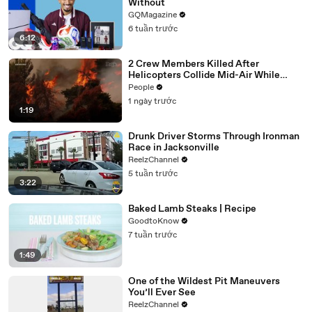
Without
GQMagazine
6 tuần trước
6:12
2 Crew Members Killed After
Helicopters Collide Mid-Air While
Battling Wildfires
People
1 ngày trước
1:19
Drunk Driver Storms Through Ironman
Race in Jacksonville
ReelzChannel
5 tuần trước
3:22
Baked Lamb Steaks | Recipe
GoodtoKnow
7 tuần trước
1:49
One of the Wildest Pit Maneuvers
You’ll Ever See
ReelzChannel