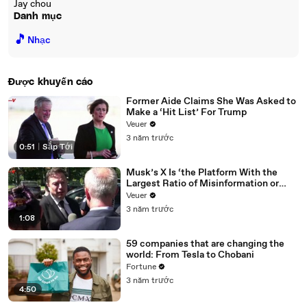
Jay chou
Danh mục
🎵
Nhạc
Được khuyến cáo
Former Aide Claims She Was Asked to
Make a ‘Hit List’ For Trump
Veuer
3 năm trước
0:51
|
Sắp Tới
Musk’s X Is ‘the Platform With the
Largest Ratio of Misinformation or
Disinformation’ Amongst All Social
Veuer
Media Platforms
3 năm trước
1:08
59 companies that are changing the
world: From Tesla to Chobani
Fortune
3 năm trước
4:50