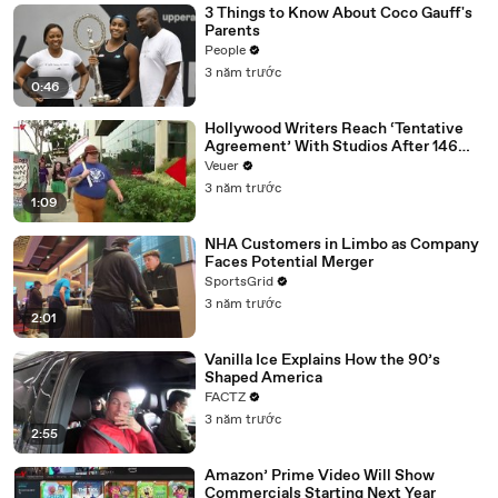
3 Things to Know About Coco Gauff's
Parents
People
3 năm trước
0:46
Hollywood Writers Reach ‘Tentative
Agreement’ With Studios After 146
Day Strike
Veuer
3 năm trước
1:09
NHA Customers in Limbo as Company
Faces Potential Merger
SportsGrid
3 năm trước
2:01
Vanilla Ice Explains How the 90’s
Shaped America
FACTZ
3 năm trước
2:55
Amazon’ Prime Video Will Show
Commercials Starting Next Year