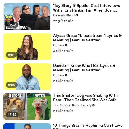
'Toy Story 5' Spoiler Cast Interviews
With Tom Hanks, Tim Allen, Joan
Cusack, Greta Lee And More
Cinema Blend
22 giờ trước
11:02
Alyssa Grace “bloodstream” Lyrics &
Meaning | Genius Verified
Genius
4 tuần trước
5:51
Davido "I Know Who I Be" Lyrics &
Meaning | Genius Verified
Genius
2 tuần trước
5:50
This Shelter Dog was Shaking With
Fear.. Then Realized She Was Safe
The Golden Kobe Family
2 tuần trước
17:52
10 Things Brazil's Raphinha Can't Live