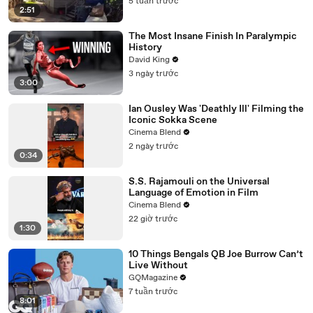
5 tuần trước
2:51
The Most Insane Finish In Paralympic
History
David King
3 ngày trước
3:00
Ian Ousley Was 'Deathly Ill' Filming the
Iconic Sokka Scene
Cinema Blend
2 ngày trước
0:34
S.S. Rajamouli on the Universal
Language of Emotion in Film
Cinema Blend
22 giờ trước
1:30
10 Things Bengals QB Joe Burrow Can’t
Live Without
GQMagazine
7 tuần trước
8:01