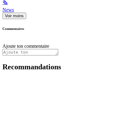
🗞
News
Voir moins
Commentaires
Ajoute ton commentaire
Recommandations