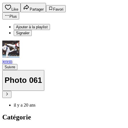
Like
Partager
Favori
Plus
Ajouter à la playlist
Signaler
jerem
Suivre
Photo 061
il y a 20 ans
Catégorie