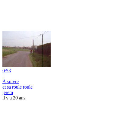
0:53
|
À suivre
et sa roule roule
jerem
il y a 20 ans