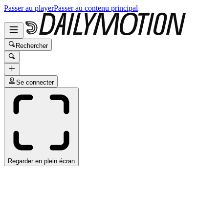
Passer au player
Passer au contenu principal
Rechercher
Se connecter
Regarder en plein écran