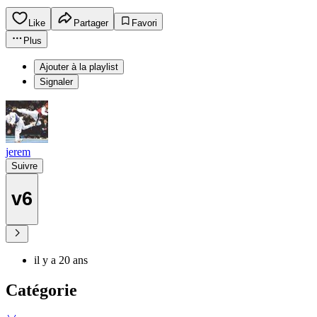
Like
Partager
Favori
Plus
Ajouter à la playlist
Signaler
jerem
Suivre
v6
il y a 20 ans
Catégorie