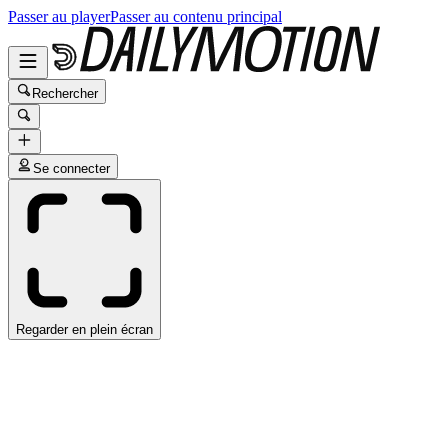
Passer au player
Passer au contenu principal
Rechercher
Se connecter
Regarder en plein écran