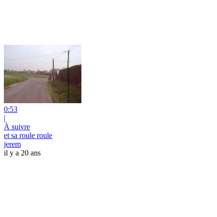
0:53
|
À suivre
et sa roule roule
jerem
il y a 20 ans