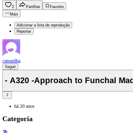
2
Partilhar
Favorito
Mais
Adicionar a lista de reprodução
Reportar
catrapilha
Seguir
- A320 -Approach to Funchal Mad
há 20 anos
Categoria
🏖