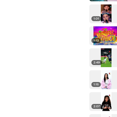
1:01
1:13
2:49
1:15
2:07