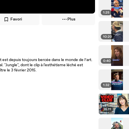
1:25
Favori
Plus
10:20
est depuis toujours bercée dans le monde de l’art.
0:40
. "Jungle", dont le clip à l'esthétisme léché est
tre le 3 février 2015.
1:32
35:11