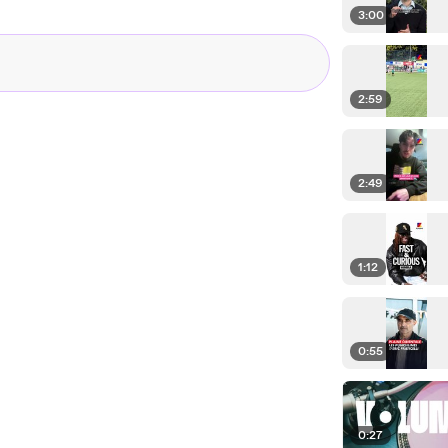
3:00
2:59
2:49
1:12
0:55
0:27