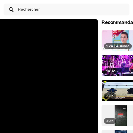
Rechercher
Recommanda
1:24
|
À suivre
14:32
3:56
4:36