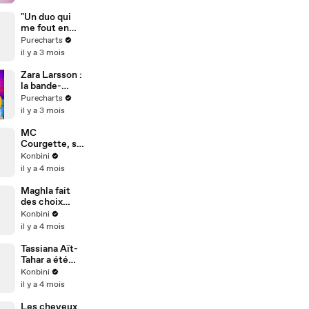
"Un duo qui
me fout en
larmes" : Tayc
Purecharts
a tenu sa
il y a 3 mois
promesse à
Tessa B et
Zara Larsson :
Mounir après
la bande-
"The Voice"
annonce de
Purecharts
l'album "Girls
il y a 3 mois
Trip" avec
Paris Hilton
MC
Courgette, se
présente dans
Konbini
une Interview
il y a 4 mois
Interneteur 🤯
Maghla fait
des choix
impossibles
Konbini
dans Fast &
il y a 4 mois
Curious
Tassiana Aït-
Tahar a été
livreuse
Konbini
pendant 5 ans.
il y a 4 mois
Les cheveux