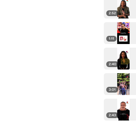
2:52
1:11
2:40
3:01
2:43