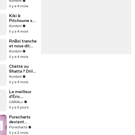
de téléphone
Konbini
portable de sa
il y a 4 mois
VIE ENTIÈRE
(et oui, ça
Kiki &
existe)
Pitchoune se
présentent
Konbini
dans une
il y a 4 mois
interview
Interneteur
RnBoi tranche
et nous dit
tout ce qui
Konbini
est IN ou OUT.
il y a 4 mois
Chétté ou
Shatta ? Drill
ivoirienne ou
Konbini
Drill UK ?
il y a 4 mois
TWERK ou
LOGOBI ? Le
Le meilleur
Fast and
d'Éric
Curious du
Fraticelli dans
CANAL+
chetté Himra
Plaine
il y a 5 jours
Orientale 🔥
Purecharts
devient
VOLUM
Purecharts
il y a 2 mois