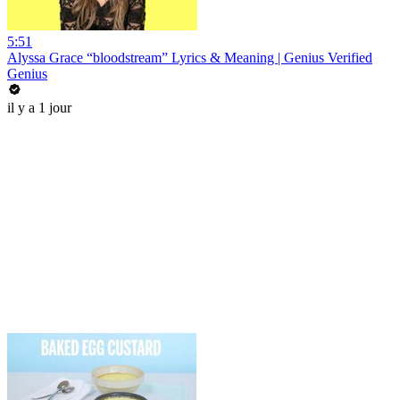
5:51
Alyssa Grace “bloodstream” Lyrics & Meaning | Genius Verified
Genius
il y a 1 jour