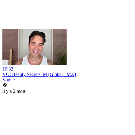
10:32
VO: Beauty Secrets: M [Global - MX]
Vogue
il y a 2 mois