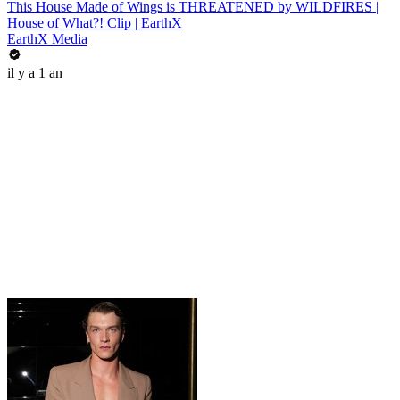
This House Made of Wings is THREATENED by WILDFIRES |
House of What?! Clip | EarthX
EarthX Media
il y a 1 an