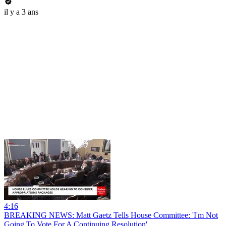
il y a 3 ans
4:16
BREAKING NEWS: Matt Gaetz Tells House Committee: 'I'm Not
Going To Vote For A Continuing Resolution'