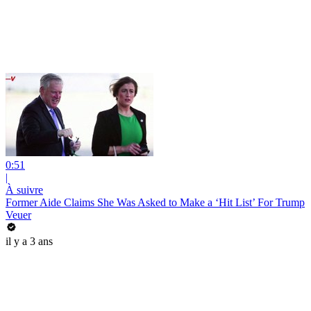
0:51
|
À suivre
Former Aide Claims She Was Asked to Make a ‘Hit List’ For Trump
Veuer
il y a 3 ans