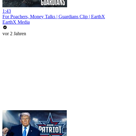
1:43
For Poachers, Money Talks | Guardians Clip | EarthX
EarthX Media
vor 2 Jahren