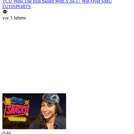
TCU Wins The Iron Skillet With A 34-17 Win Over SMU
D210SPORTS
vor 3 Jahren
0:44