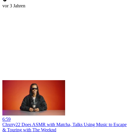
vor 3 Jahren
6:59
Chxrry22 Does ASMR with Matcha, Talks Using Music to Escape
& Touring with The Weeknd