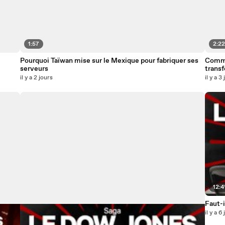
1:57
2:2
Pourquoi Taïwan mise sur le Mexique pour fabriquer ses
Commen
serveurs
trans
il y a 2 jours
il y a 3
12:4
Faut-i
il y a 6