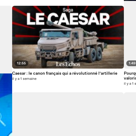
12:55
1:49
Caesar : le canon français qui a révolutionné l’artillerie
Pourqu
valor
il y a 1 semaine
il y a 