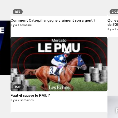
1:53
2:0
Comment Caterpillar gagne vraiment son argent ?
Qui es
de 50
il y a 1 semaine
il y a 
10:11
Faut-il sauver le PMU ?
il y a 2 semaines