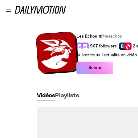
Passer au contenu principal
Les Echos
@lesechos
967
followers
2
s
Suivez toute l'actualité en vidéo
Suivre
Vidéos
Playlists