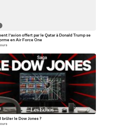
2
t l’avion offert par le Qatar à Donald Trump se
forme en Air Force One
 jours
1
l brûler le Dow Jones ?
 jours