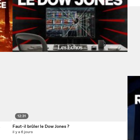
12:31
t
Faut-il brûler le Dow Jones ?
il y a 6 jours