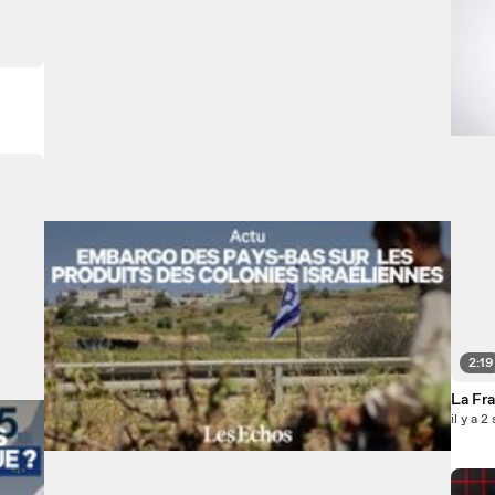
2:19
La Fra
il y a 