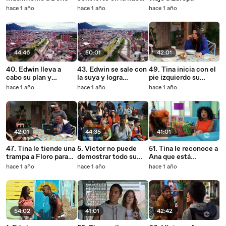
estrella del fútbol
hace 1 año
hace 1 año
hace 1 año
sudamericano
44:46
50:01
42:01
40. Edwin lleva a
43. Edwin se sale con
49. Tina inicia con el
cabo su plan y
la suya y logra
pie izquierdo su
termina herido en un
postergar el divorcio
camino en el fútbol
hace 1 año
hace 1 año
hace 1 año
hospital
42:01
44:35
41:01
47. Tina le tiende una
5. Víctor no puede
51. Tina le reconoce a
trampa a Floro para
demostrar todo su
Ana que está
descubrir su
talento
interesada en Juan
hace 1 año
hace 1 año
hace 1 año
infidelidad
Camilo
54:02
41:01
42:42