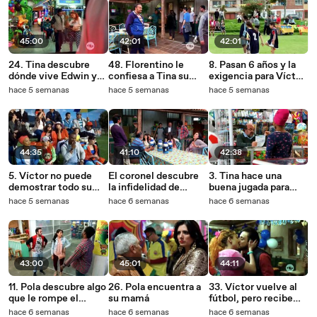
45:00
42:01
42:01
24. Tina descubre
48. Florentino le
8. Pasan 6 años y la
dónde vive Edwin y
confiesa a Tina su
exigencia para Víctor
se encuentra con una
infidelidad
en el fútbol se hace
hace 5 semanas
hace 5 semanas
hace 5 semanas
terrible noticia
más fuerte
44:35
41:10
42:38
5. Víctor no puede
El coronel descubre
3. Tina hace una
demostrar todo su
la infidelidad de
buena jugada para
talento
Leonor
ganarse la confianza
hace 5 semanas
hace 6 semanas
hace 6 semanas
de ‘Yuya’
43:00
45:01
44:11
11. Pola descubre algo
26. Pola encuentra a
33. Víctor vuelve al
que le rompe el
su mamá
fútbol, pero recibe
corazón
una terrible noticia
hace 6 semanas
hace 6 semanas
hace 6 semanas