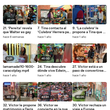
46:01
41:50
41:01
21. ‘Pereita’ revela
7. Tina contacta al
9. ‘La culebra’ le
que Walter es gay
‘Culebra’ Herrera para
propone a Tina que se
que sea el técnico del
vayan a vivir a Santa
hace 6 semanas
hace 1 año
hace 1 año
equipo
Marta
3:21
45:00
47:01
lamamadel10-1600-
24. Tina descubre
27. Víctor está a un
caracolplay.mp4
dónde vive Edwin,
paso de convertirse
pero se encuentra
en futbolista
hace 1 año
hace 1 año
hace 1 año
con una terrible
profesional
noticia
45:08
43:01
45:01
32. Víctor le propone
36. Víctor se
30. Víctor rechaza un
matrimonio a Deris
convierte en la nueva
viaje a Europa