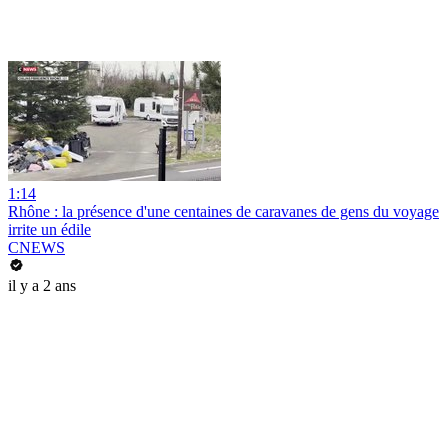
1:14
Rhône : la présence d'une centaines de caravanes de gens du voyage
irrite un édile
CNEWS
il y a 2 ans