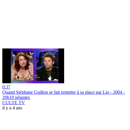
0:37
Quand Stéphane Guillon se fait remettre à sa place par Lio - 2004 -
20h10 pétantes
CULTE TV
il y a 4 ans