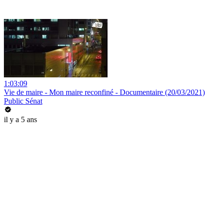
1:03:09
Vie de maire - Mon maire reconfiné - Documentaire (20/03/2021)
Public Sénat
il y a 5 ans