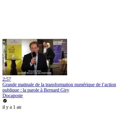
2:57
Grande matinale de la transformation numérique de l’action
publique : la parole à Bernard Giry
Docaposte
il y a 1 an