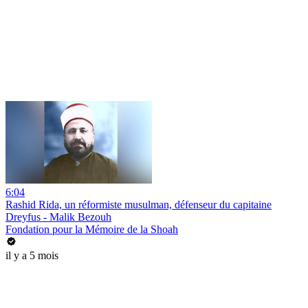
6:04
Rashid Rida, un réformiste musulman, défenseur du capitaine
Dreyfus - Malik Bezouh
Fondation pour la Mémoire de la Shoah
il y a 5 mois