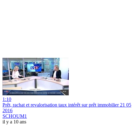
1:10
Prêt, rachat et revalorisation taux intérêt sur prêt immobilier 21 05
2016
SCHOUM1
il y a 10 ans