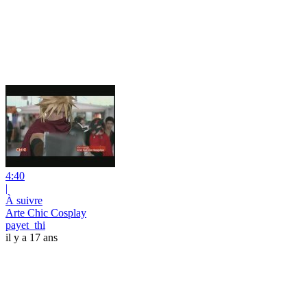
4:40
|
À suivre
Arte Chic Cosplay
payet_thi
il y a 17 ans