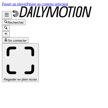
Passer au player
Passer au contenu principal
Rechercher
Se connecter
Regarder en plein écran