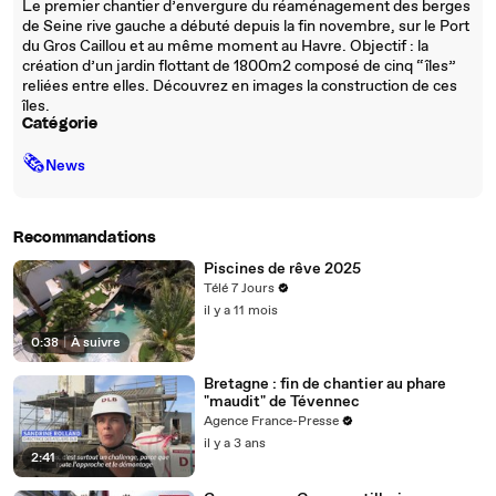
Le premier chantier d’envergure du réaménagement des berges
de Seine rive gauche a débuté depuis la fin novembre, sur le Port
du Gros Caillou et au même moment au Havre. Objectif : la
création d’un jardin flottant de 1800m2 composé de cinq “îles”
reliées entre elles. Découvrez en images la construction de ces
îles.
Catégorie
🗞
News
Recommandations
Piscines de rêve 2025
Télé 7 Jours
il y a 11 mois
0:38
|
À suivre
Bretagne : fin de chantier au phare
"maudit" de Tévennec
Agence France-Presse
il y a 3 ans
2:41