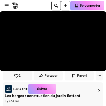
Passer au player
Passer au contenu principal
Se connecter
2
Partager
Favori
Suivre
Paris.fr
Les berges : construction du jardin flottant
il y a 14 ans