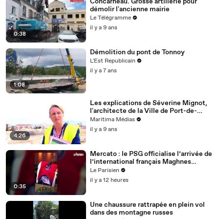
Concarneau. Grosse artillerie pour
démolir l'ancienne mairie
Le Télégramme
il y a 9 ans
0:38
Démolition du pont de Tonnoy
L'Est Republicain
il y a 7 ans
1:08
Les explications de Séverine Mignot,
l'architecte de la Ville de Port-de-
Bouc.
Maritima Médias
il y a 9 ans
4:26
Mercato : le PSG officialise l’arrivée de
l’international français Maghnes
Akliouche
Le Parisien
il y a 12 heures
0:35
Une chaussure rattrapée en plein vol
dans des montagne russes