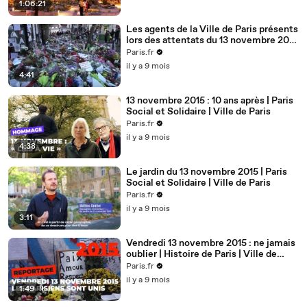
1:06:21
Les agents de la Ville de Paris présents
lors des attentats du 13 novembre 2015
| Ville de Paris
Paris.fr
il y a 9 mois
4:41
13 novembre 2015 : 10 ans après | Paris
Social et Solidaire | Ville de Paris
Paris.fr
il y a 9 mois
4:38
Le jardin du 13 novembre 2015 | Paris
Social et Solidaire | Ville de Paris
Paris.fr
il y a 9 mois
3:11
Vendredi 13 novembre 2015 : ne jamais
oublier | Histoire de Paris | Ville de
Paris
Paris.fr
il y a 9 mois
1:49