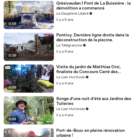
Grésivaudan | Pont de La Buissière : la
démolition a commencé
Le Dauphiné Libéré
il y a 8 ans
0:59
Pontivy. Dernière ligne droite dans la
déconstruction de la piscine.
Le Télégramme
il y a 9 ans
0:39
Visite du jardin de Matthias Orsi,
finaliste du Concours Carré des
Jardiniers 2021
Le Lien Horticole
il y a 4 ans
3:06
Songe d’une nuit d’été aux Jardins des
Tuileries
Le Lien Horticole
il y a 4 ans
3:59
Port-de-Bouc en pleine rénovation
urbaine !