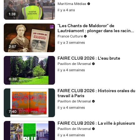
Maritima Médias
il y a 4 ans
1:38
"Les Chants de Maldoror" de
Lautréamont : plonger dans les racines
du mal
France Culture
il y a 3 semaines
2:57
FAIRE CLUB 2026 : L’eau brute
Pavillon de l'Arsenal
il y a 4 semaines
6:39
FAIRE CLUB 2026 : Histoires orales du
travail à Paris
Pavillon de l'Arsenal
il y a 4 semaines
7:40
FAIRE CLUB 2026 : La ville à plusieurs
Pavillon de l'Arsenal
il y a 4 semaines