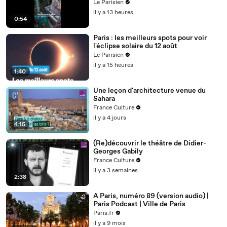
Le Parisien
il y a 13 heures
0:54
Paris : les meilleurs spots pour voir
l'éclipse solaire du 12 août
Le Parisien
il y a 15 heures
1:40
Une leçon d'architecture venue du
Sahara
France Culture
il y a 4 jours
4:15
(Re)découvrir le théâtre de Didier-
Georges Gabily
France Culture
il y a 3 semaines
2:38
A Paris, numéro 89 (version audio) |
Paris Podcast | Ville de Paris
Paris.fr
il y a 9 mois