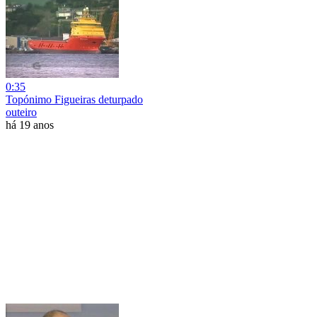
0:35
Topónimo Figueiras deturpado
outeiro
há 19 anos