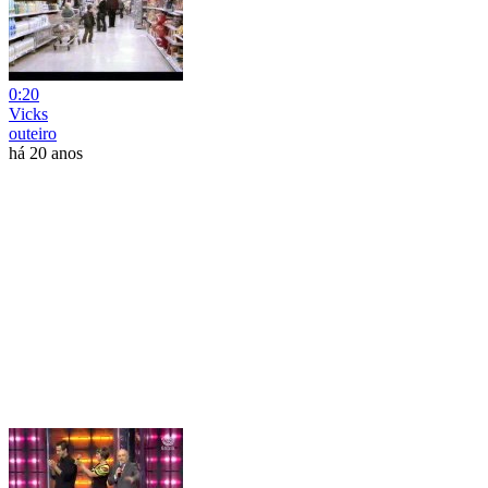
0:20
Vicks
outeiro
há 20 anos