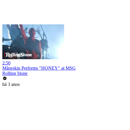
2:50
Måneskin Performs "HONEY" at MSG
Rolling Stone
há 3 anos