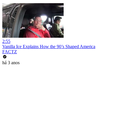
2:55
Vanilla Ice Explains How the 90’s Shaped America
FACTZ
há 3 anos