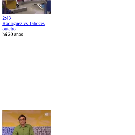
2:43
Rodriguez vs Tahoces
outeiro
há 20 anos