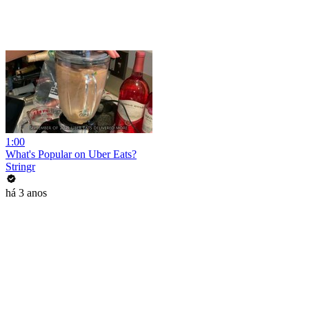
1:00
What's Popular on Uber Eats?
Stringr
há 3 anos