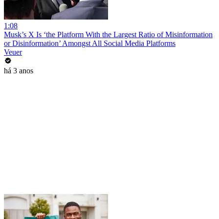
1:08
Musk’s X Is ‘the Platform With the Largest Ratio of Misinformation
or Disinformation’ Amongst All Social Media Platforms
Veuer
há 3 anos