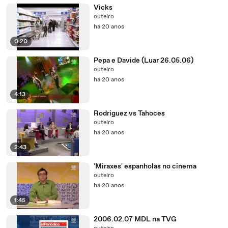
Vicks
outeiro
há 20 anos
0:20
Pepa e Davide (Luar 26.05.06)
outeiro
há 20 anos
4:13
Rodriguez vs Tahoces
outeiro
há 20 anos
2:43
'Miraxes' espanholas no cinema
outeiro
há 20 anos
1:45
2006.02.07 MDL na TVG