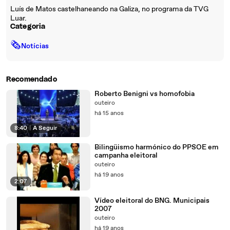
Luís de Matos castelhaneando na Galiza, no programa da TVG
Luar.
Categoria
🗞
Notícias
Recomendado
Roberto Benigni vs homofobia
outeiro
há 15 anos
8:40
|
A Seguir
Bilingüismo harmónico do PPSOE em
campanha eleitoral
outeiro
há 19 anos
2:07
Vídeo eleitoral do BNG. Municipais
2007
outeiro
há 19 anos