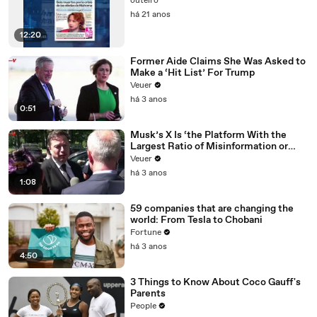
outeiro
há 21 anos
12:20
Former Aide Claims She Was Asked to
Make a ‘Hit List’ For Trump
Veuer
há 3 anos
0:51
Musk’s X Is ‘the Platform With the
Largest Ratio of Misinformation or
Disinformation’ Amongst All Social
Veuer
Media Platforms
há 3 anos
1:08
59 companies that are changing the
world: From Tesla to Chobani
Fortune
há 3 anos
4:50
3 Things to Know About Coco Gauff's
Parents
People