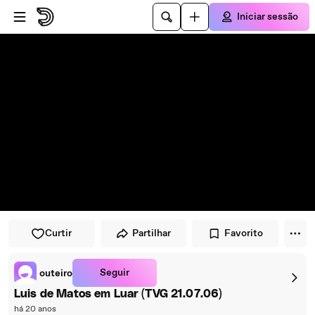
Avançar para o leitor
Avançar para o conteúdo principal
Iniciar sessão
Curtir
Partilhar
Favorito
Seguir
outeiro
Luis de Matos em Luar (TVG 21.07.06)
há 20 anos