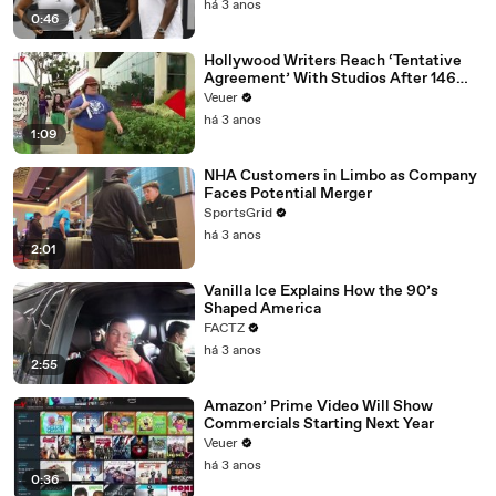
há 3 anos
0:46
Hollywood Writers Reach ‘Tentative
Agreement’ With Studios After 146
Day Strike
Veuer
há 3 anos
1:09
NHA Customers in Limbo as Company
Faces Potential Merger
SportsGrid
há 3 anos
2:01
Vanilla Ice Explains How the 90’s
Shaped America
FACTZ
há 3 anos
2:55
Amazon’ Prime Video Will Show
Commercials Starting Next Year
Veuer
há 3 anos
0:36