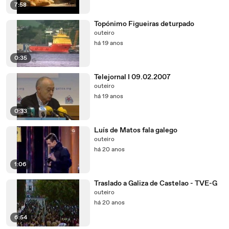
7:58
Topónimo Figueiras deturpado
outeiro
há 19 anos
0:35
Telejornal I 09.02.2007
outeiro
há 19 anos
0:33
Luís de Matos fala galego
outeiro
há 20 anos
1:06
Traslado a Galiza de Castelao - TVE-G
outeiro
há 20 anos
6:54