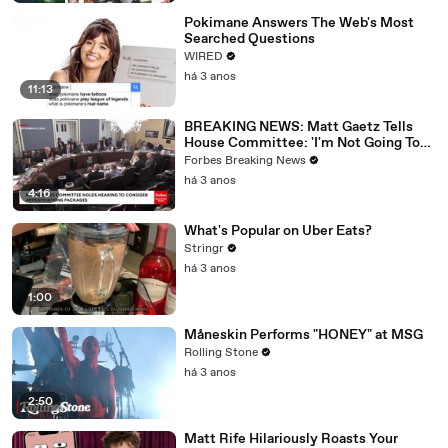
Pokimane Answers The Web's Most
Searched Questions
WIRED
há 3 anos
11:13
BREAKING NEWS: Matt Gaetz Tells
House Committee: 'I'm Not Going To
Vote For A Continuing Resolution'
Forbes Breaking News
há 3 anos
4:16
What's Popular on Uber Eats?
Stringr
há 3 anos
1:00
Måneskin Performs "HONEY" at MSG
Rolling Stone
há 3 anos
2:50
Matt Rife Hilariously Roasts Your