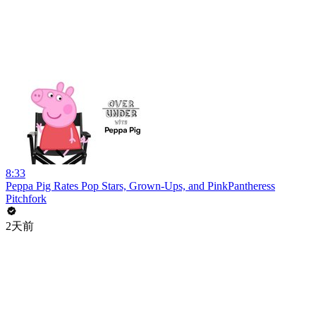
8:33
Peppa Pig Rates Pop Stars, Grown-Ups, and PinkPantheress
Pitchfork
2天前