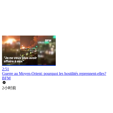
2:51
Guerre au Moyen-Orient: pourquoi les hostilités reprennent-elles?
BFM
2小时前