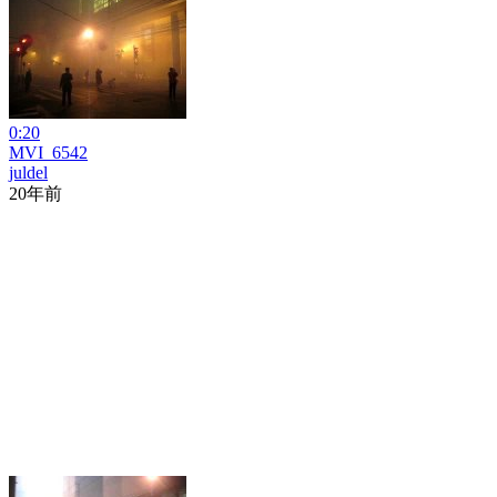
0:20
MVI_6542
juldel
20年前