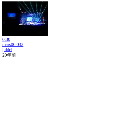
0:30
mars06 032
juldel
20年前