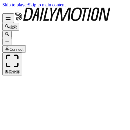
Skip to player
Skip to main content
搜索
Connect
查看全屏