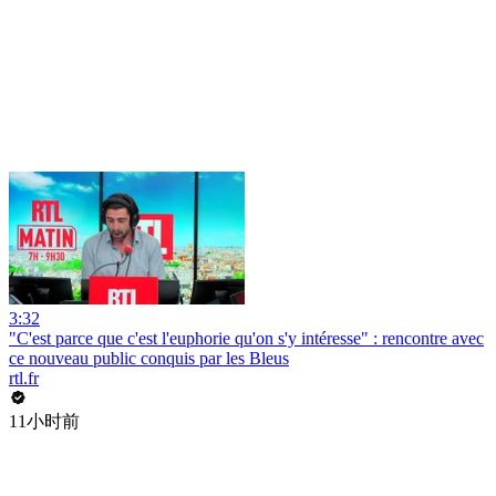
3:32
"C'est parce que c'est l'euphorie qu'on s'y intéresse" : rencontre avec
ce nouveau public conquis par les Bleus
rtl.fr
11小时前