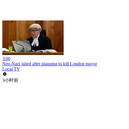
3:00
Neo-Nazi jailed after planning to kill London mayor
Local TV
3小时前