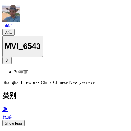
juldel
关注
MVI_6543
20年前
Shanghai Fireworks China Chinese New year eve
类别
🏖
旅游
Show less