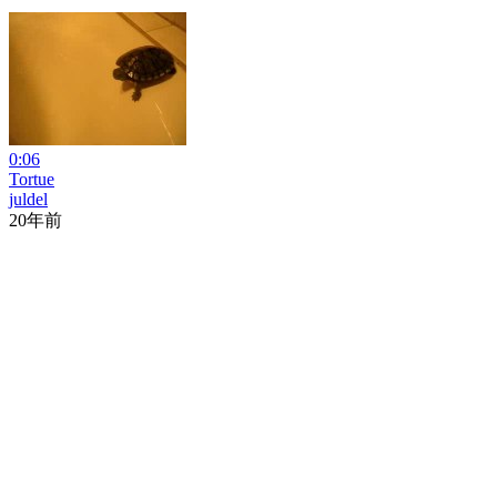
0:06
Tortue
juldel
20年前