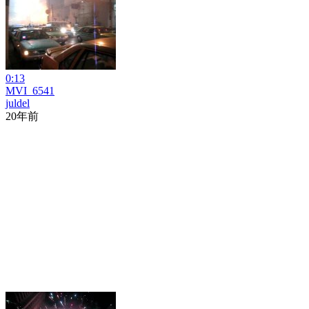
0:13
MVI_6541
juldel
20年前