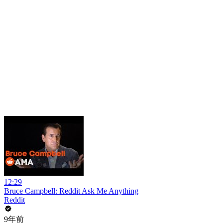
12:29
Bruce Campbell: Reddit Ask Me Anything
Reddit
9年前