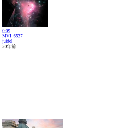
0:09
MVI_6537
juldel
20年前