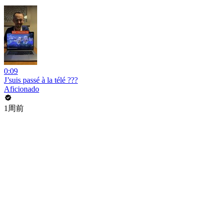
0:09
J’suis passé à la télé ???
Aficionado
1周前