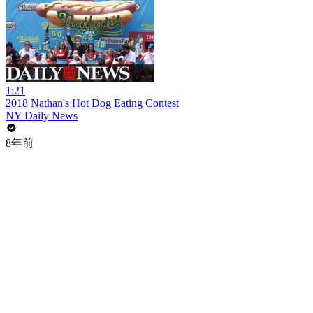
1:21
2018 Nathan's Hot Dog Eating Contest
NY Daily News
8年前