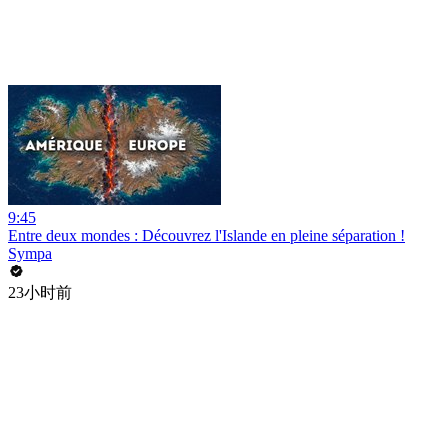
9:45
Entre deux mondes : Découvrez l'Islande en pleine séparation !
Sympa
23小时前