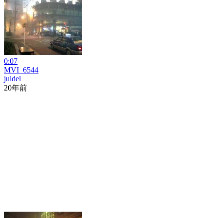
0:07
MVI_6544
juldel
20年前