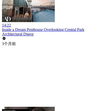
14:22
Inside a Dream Penthouse Overlooking Central Park
Architectural Digest
3个月前