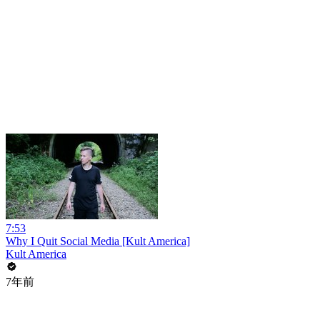
7:53
Why I Quit Social Media [Kult America]
Kult America
7年前