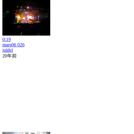
0:19
mars06 026
juldel
20年前