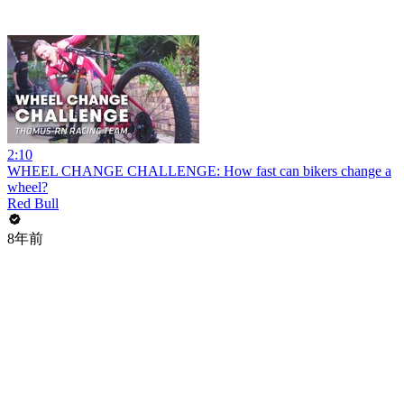
2:10
WHEEL CHANGE CHALLENGE: How fast can bikers change a
wheel?
Red Bull
8年前