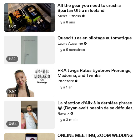
All the gear you need to crush a
Spartan Ultra in Iceland
Men's Fitness
il y a 8 ans
1:00
Quand tu es en pilotage automatique
Laury Aucalme
il y a 5 semaines
1:22
FKA twigs Rates Eyebrow Piercings,
Madonna, and Twinks
Pitchfork
il y a 1 an
5:57
La réaction d’Alix à la dernière phrase
😭 (Rayan avait besoin de se défouler
mdr)
Rayalix
il y a 3 mois
0:54
ONLINE MEETING, ZOOM WEDDING