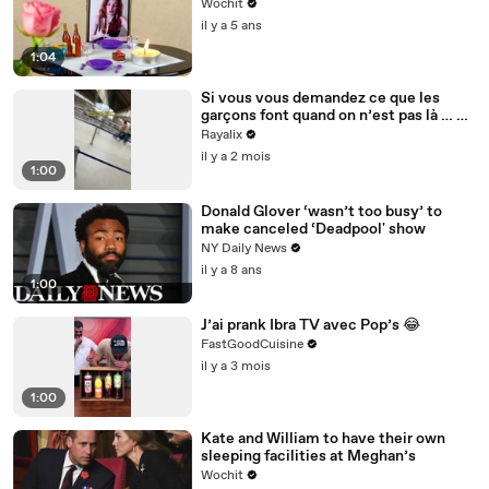
Wochit
il y a 5 ans
1:04
Si vous vous demandez ce que les
garçons font quand on n’est pas là … 😭
🐿️ #HUMOUR
Rayalix
il y a 2 mois
1:00
Donald Glover ‘wasn’t too busy’ to
make canceled ‘Deadpool' show
NY Daily News
il y a 8 ans
1:00
J’ai prank Ibra TV avec Pop’s 😂
FastGoodCuisine
il y a 3 mois
1:00
Kate and William to have their own
sleeping facilities at Meghan’s
Wochit