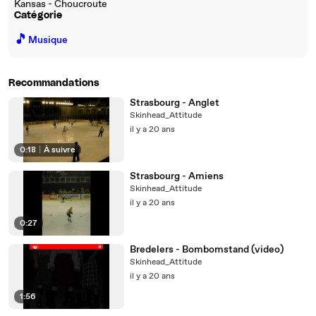
Kansas - Choucroute
Catégorie
🎵
Musique
Recommandations
Strasbourg - Anglet
Skinhead_Attitude
il y a 20 ans
0:18
|
À suivre
Strasbourg - Amiens
Skinhead_Attitude
il y a 20 ans
0:27
Bredelers - Bombomstand (video)
Skinhead_Attitude
il y a 20 ans
1:56