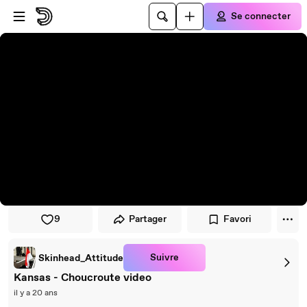
Passer au player
Passer au contenu principal
Se connecter
9
Partager
Favori
Suivre
Skinhead_Attitude
Kansas - Choucroute video
il y a 20 ans