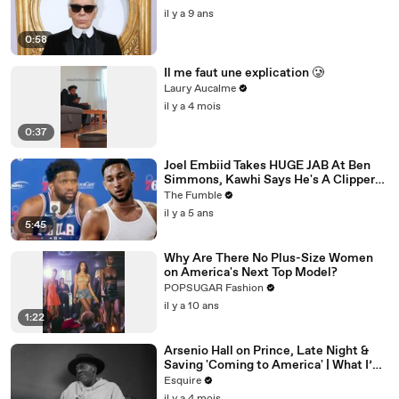
il y a 9 ans
0:58
Il me faut une explication 🥲
Laury Aucalme
il y a 4 mois
0:37
Joel Embiid Takes HUGE JAB At Ben
Simmons, Kawhi Says He's A Clipper
For Life: NBA Media Day Recap
The Fumble
il y a 5 ans
5:45
Why Are There No Plus-Size Women
on America's Next Top Model?
POPSUGAR Fashion
il y a 10 ans
1:22
Arsenio Hall on Prince, Late Night &
Saving 'Coming to America' | What I’ve
Learned | Esquire
Esquire