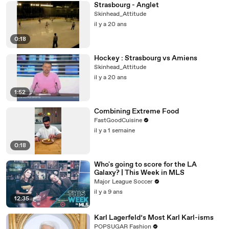
Strasbourg - Anglet
Skinhead_Attitude
il y a 20 ans
0:18
Hockey : Strasbourg vs Amiens
Skinhead_Attitude
il y a 20 ans
1:52
Combining Extreme Food
FastGoodCuisine
il y a 1 semaine
0:18
Who's going to score for the LA
Galaxy? | This Week in MLS
Major League Soccer
il y a 9 ans
12:35
Karl Lagerfeld’s Most Karl Karl-isms
POPSUGAR Fashion