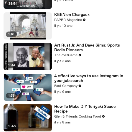
il y a 4 mois
38:54
KEEN on Chargaux
PAPER Magazine
il y a 10 ans
1:16
Art Rust Jr. And Dave Sims: Sports
Radio Pioneers
ThePostGame
il y a 3 ans
1:03
4 effective ways to use Instagram in
your job search
Fast Company
il y a 6 ans
1:58
How To Make DIY Teriyaki Sauce
Recipe
Glen & Friends Cooking Food
il y a 8 ans
9:46