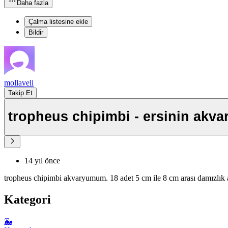
Daha fazla
Çalma listesine ekle
Bildir
mollaveli
Takip Et
tropheus chipimbi - ersinin akv
14 yıl önce
tropheus chipimbi akvaryumum. 18 adet 5 cm ile 8 cm arası damızlık a
Kategori
🐳