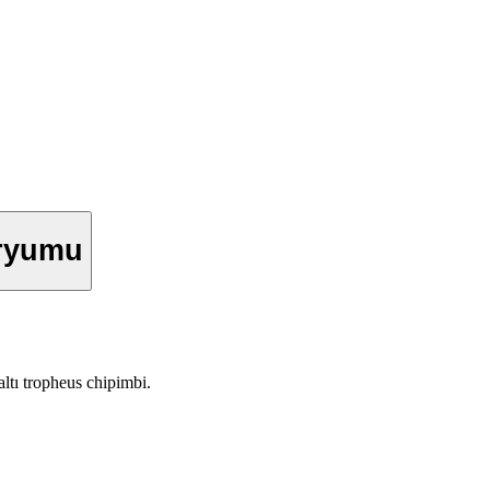
aryumu
ltı tropheus chipimbi.