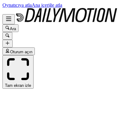
Oynatıcıya atla
Ana içeriğe atla
Ara
Oturum açın
Tam ekran izle