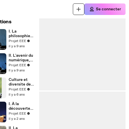
Se connecter
tions
I. La
philosophie
du web,
Projet EEE
Alexandre
il y a 9 ans
MONNIN
II. L'avenir du
numérique,
Alexandre
Projet EEE
MONNIN
il y a 9 ans
Culture et
diversite des
langues, Ole
Projet EEE
HANSEN-
il y a 6 ans
LOVE
I. À la
découverte
d'Emmanuel
Projet EEE
LEVINAS,
il y a 2 ans
Philippe
FONTAINE et
II. La