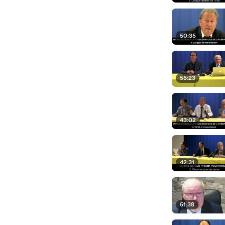
50:35
55:23
43:02
42:31
51:38