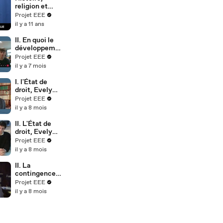
religion et
éthique,
Projet EEE
Frédéric
il y a 11 ans
LAUPIES
II. En quoi le
développeme
nt de
Projet EEE
l’intelligence
il y a 7 mois
artificielle
exige-t-il un
I. l'État de
exercice
droit, Evelyne
permanent de
OLÉON
Projet EEE
l’esprit
il y a 8 mois
critique?, Dr.
Arunkumar
II. L'État de
SANTHALING
droit, Evelyne
AM
OLÉON
Projet EEE
il y a 8 mois
II. La
contingence
humaine :
Projet EEE
Aristote et la
il y a 8 mois
question du
futur, Philippe
TOUCHET