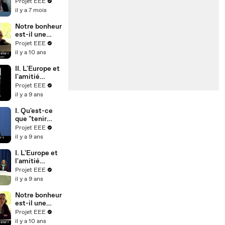
nt de
Projet EEE
Arunkumar
l’intelligence
il y a 7 mois
SANTHALING
artificielle
AM
exige-t-il un
Notre bonheur
exercice
est-il une
permanent de
affaire d'État ?
Projet EEE
l’esprit
- 2. Au-delà
il y a 10 ans
critique?,
de la critique
Arunkumar
libérale,
II. L'Europe et
SANTHALING
discussion,
l'amitié
AM
Vincent
Franco-
Projet EEE
RENAULT
Allemande,
il y a 9 ans
Partie 2 -
Célébration
I. Qu'est-ce
du 55ème
que "tenir
anniversaire
pour vrai" ?
Projet EEE
du Traité de
Cours,
il y a 9 ans
l'Élysée
Frédéric
LAUPIES
I. L'Europe et
l'amitié
Franco-
Projet EEE
Allemande,
il y a 9 ans
Partie 1 -
Célébration
Notre bonheur
du 55ème
est-il une
anniversaire
affaire d'État ?
Projet EEE
du Traité de
- 1. Critique
il y a 10 ans