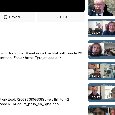
52:18
Favori
Plus
36:07
I - Sorbonne, Membre de l'Institut, diffusée le 20
58:13
cation, École : https://projet-eee.eu/
52:12
20:27
cation-Ecole/203833816638?v=wall&filter=2
t/eee.13-14.cours_philo_en_ligne.php