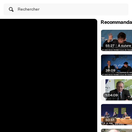
Rechercher
Recommanda
55:27
|
À suivre
39:09
1:04:09
50:51