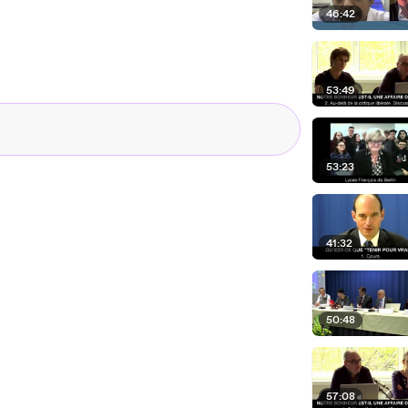
46:42
53:49
53:23
41:32
50:48
57:08