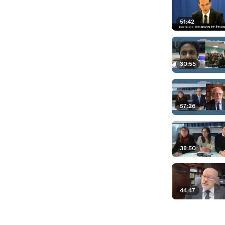
51:42
30:55
57:26
38:50
44:47