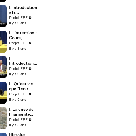
l'Élysée
libérale de
l'État,
I. Introduction
Vincent
à la
RENAULT
problématiqu
Projet EEE
e de
il y a 9 ans
l'interprétatio
n, Philippe
I. L'attention -
FONTAINE
Cours,
Frédérique
Projet EEE
VARGOZ
il y a 8 ans
II.
Introduction à
la
Projet EEE
problématiqu
il y a 9 ans
e de
l'interprétatio
II. Qu'est-ce
n, Philippe
que "tenir
FONTAINE
pour vrai" ?
Projet EEE
Commentaire
il y a 9 ans
de texte,
Frédéric
I. La crise de
LAUPIES
l'humanité
européenne,
Projet EEE
Philippe
il y a 5 ans
TOUCHET
Histoire,