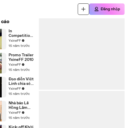
Đăng nhập
 cáo
In
Competition
of YxineFF
YxineFF
2011
15 năm trước
Promo Trailer
YxineFF 2010
YxineFF
15 năm trước
Đạo diễn Việt
Linh chia sẻ
tại lễ trao giải
YxineFF
YxineFF 2010
15 năm trước
Nhà báo Lê
Hồng Lâm
chia sẻ tại lễ
YxineFF
trao giải
15 năm trước
YxineFF 2010
Kick-off Khởi