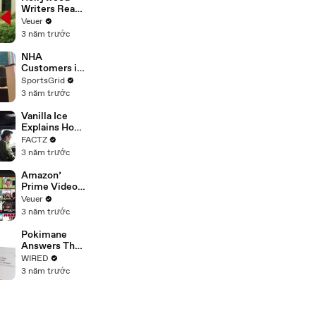
Writers Reach
‘Tentative
Veuer
Agreement’
3 năm trước
With Studios
After 146 Day
NHA
Strike
Customers in
Limbo as
SportsGrid
Company
3 năm trước
Faces
Potential
Vanilla Ice
Merger
Explains How
the 90’s
FACTZ
Shaped
3 năm trước
America
Amazon’
Prime Video
Will Show
Veuer
Commercials
3 năm trước
Starting Next
Year
Pokimane
Answers The
Web's Most
WIRED
Searched
3 năm trước
Questions