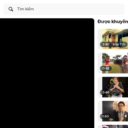
Tìm kiếm
Được khuyến
2:40
|
Sắp Tới
0:42
3:46
1:50