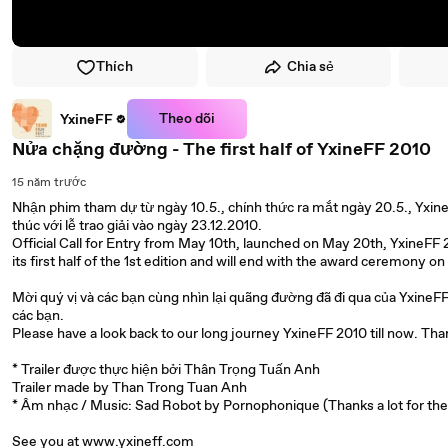
Thích
Chia sẻ
Theo dõi
YxineFF
Nửa chặng đường - The first half of YxineFF 2010
15 năm trước
Nhận phim tham dự từ ngày 10.5., chính thức ra mắt ngày 20.5., Yxin
thúc với lễ trao giải vào ngày 23.12.2010.
Official Call for Entry from May 10th, launched on May 20th, YxineFF 201
its first half of the 1st edition and will end with the award ceremony
Mời quý vị và các bạn cùng nhìn lại quãng đường đã đi qua của YxineF
các bạn.
Please have a look back to our long journey YxineFF 2010 till now. Th
* Trailer được thực hiện bởi Thân Trọng Tuấn Anh
Trailer made by Than Trong Tuan Anh
* Âm nhạc / Music: Sad Robot by Pornophonique (Thanks a lot for the
See you at www.yxineff.com