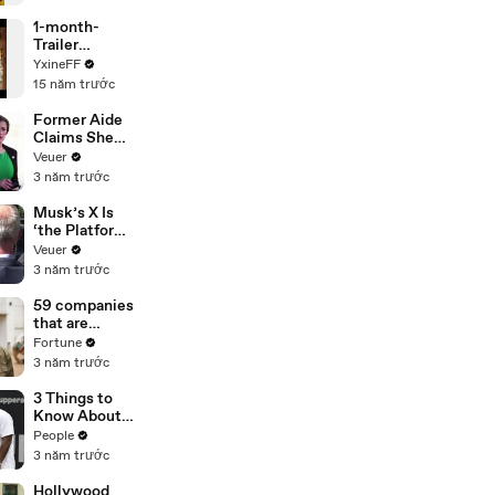
Award
Ceremony -
1-month-
Phần 1
Trailer
YxineFF
YxineFF
15 năm trước
Former Aide
Claims She
Was Asked to
Veuer
Make a ‘Hit
3 năm trước
List’ For
Trump
Musk’s X Is
‘the Platform
With the
Veuer
Largest Ratio
3 năm trước
of
Misinformatio
59 companies
n or
that are
Disinformatio
changing the
Fortune
n’ Amongst
world: From
3 năm trước
All Social
Tesla to
Media
Chobani
3 Things to
Platforms
Know About
Coco Gauff's
People
Parents
3 năm trước
Hollywood