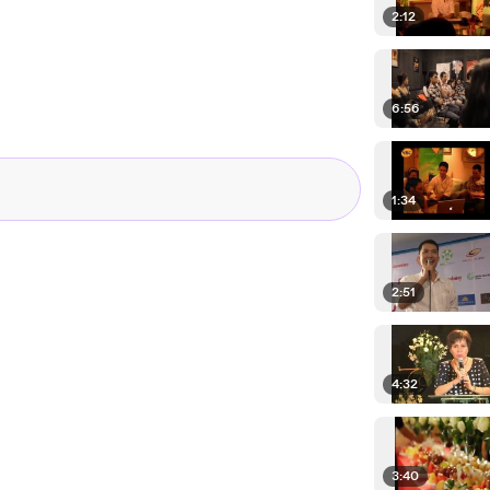
2:12
6:56
1:34
2:51
4:32
3:40