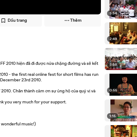
5:54
Dấu trang
Thêm
2:49
eFF 2010 hiện đã đi được nửa chặng đường và sẽ kết
5:56
0 - the first real online fest for short films has run
 on December 23rd 2010.
0:55
F 2010. Chân thành cảm ơn sự ủng hộ của quý vị và
ank you very much for your support.
1:15
 wonderful music!)