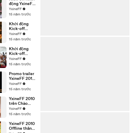
động YxineFF
2011 tại Ho
YxineFF
Chi Minh City
15 năm trước
Khởi động
Kick-off
YxineFF 2011
YxineFF
tại Hà Nội
15 năm trước
Khởi động
Kick-off
YxineFF 2011,
YxineFF
Miền Trung
15 năm trước
Việt Nam
Promo trailer
YxineFF 2011 I
believe
YxineFF
15 năm trước
YxineFF 2010
trên Chào
Việt Nam -
YxineFF
VTV4
15 năm trước
YxineFF 2010
Offline thân