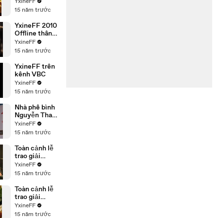
mật tại Sài
YxineFF
Gòn
15 năm trước
YxineFF 2010
Offline thân
mật tại Hà Nội
YxineFF
15 năm trước
YxineFF trên
kênh VBC
YxineFF
15 năm trước
Nhà phê bình
Nguyễn Thanh
Sơn chia sẻ
YxineFF
tại lễ trao giải
15 năm trước
YxineFF 2010
Toàn cảnh lễ
trao giải
YxineFF 2010
YxineFF
YxineFF 2010
15 năm trước
Award
Ceremony -
Toàn cảnh lễ
Phần 2
trao giải
YxineFF 2010
YxineFF
YxineFF 2010
15 năm trước