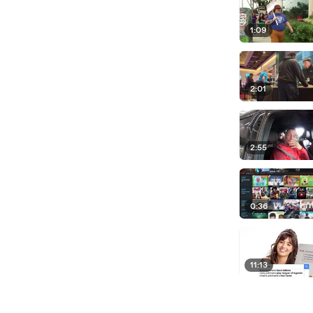
1:09
2:01
2:55
0:36
11:13