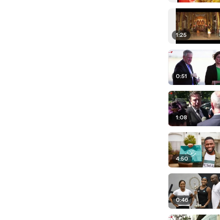
1:25
0:51
1:08
4:50
0:46