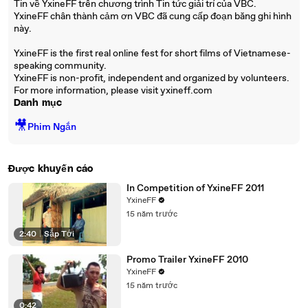
Tin về YxineFF trên chương trình Tin tức giải trí của VBC.
YxineFF chân thành cảm ơn VBC đã cung cấp đoạn băng ghi hình
này.
YxineFF is the first real online fest for short films of Vietnamese-
speaking community.
YxineFF is non-profit, independent and organized by volunteers.
For more information, please visit yxineff.com
Danh mục
🎥
Phim Ngắn
Được khuyến cáo
In Competition of YxineFF 2011
YxineFF
15 năm trước
2:40
|
Sắp Tới
Promo Trailer YxineFF 2010
YxineFF
15 năm trước
0:42