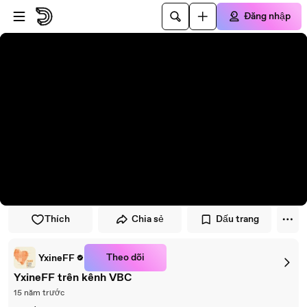
Đi đến trình phát
Đi đến nội dung chính
Đăng nhập
Thích
Chia sẻ
Dấu trang
Theo dõi
YxineFF
YxineFF trên kênh VBC
15 năm trước