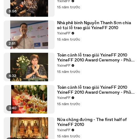
YxineFF
15 năm trước
6:56
Nhà phê bình Nguyễn Thanh Sơn chia
sẻ tại lễ trao giải YxineFF 2010
YxineFF
15 năm trước
2:51
Toàn cảnh lễ trao giải YxineFF 2010
YxineFF 2010 Award Ceremony - Phần
2
YxineFF
15 năm trước
4:32
Toàn cảnh lễ trao giải YxineFF 2010
YxineFF 2010 Award Ceremony - Phần
1
YxineFF
15 năm trước
3:40
Nửa chặng đường - The first half of
YxineFF 2010
YxineFF
15 năm trước