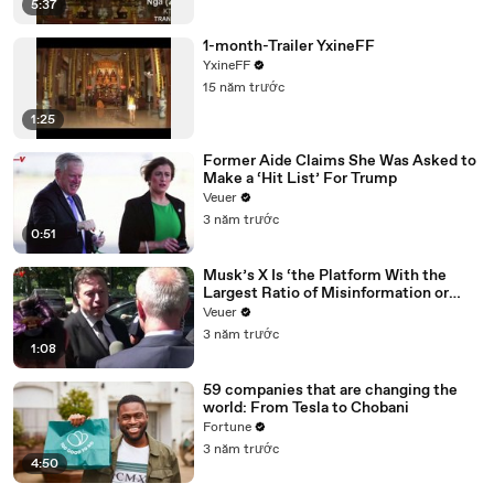
5:37
1-month-Trailer YxineFF
YxineFF
15 năm trước
1:25
Former Aide Claims She Was Asked to
Make a ‘Hit List’ For Trump
Veuer
3 năm trước
0:51
Musk’s X Is ‘the Platform With the
Largest Ratio of Misinformation or
Disinformation’ Amongst All Social
Veuer
Media Platforms
3 năm trước
1:08
59 companies that are changing the
world: From Tesla to Chobani
Fortune
3 năm trước
4:50