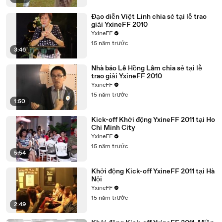
Đạo diễn Việt Linh chia sẻ tại lễ trao
giải YxineFF 2010
YxineFF
15 năm trước
3:46
Nhà báo Lê Hồng Lâm chia sẻ tại lễ
trao giải YxineFF 2010
YxineFF
15 năm trước
1:50
Kick-off Khởi động YxineFF 2011 tại Ho
Chi Minh City
YxineFF
15 năm trước
5:54
Khởi động Kick-off YxineFF 2011 tại Hà
Nội
YxineFF
15 năm trước
2:49