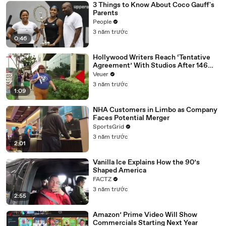
3 Things to Know About Coco Gauff's
Parents
People
3 năm trước
0:46
Hollywood Writers Reach ‘Tentative
Agreement’ With Studios After 146
Day Strike
Veuer
3 năm trước
1:09
NHA Customers in Limbo as Company
Faces Potential Merger
SportsGrid
3 năm trước
2:01
Vanilla Ice Explains How the 90’s
Shaped America
FACTZ
3 năm trước
2:55
Amazon’ Prime Video Will Show
Commercials Starting Next Year