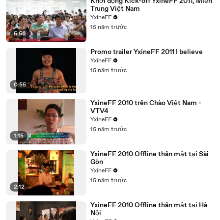
Khởi động Kick-off YxineFF 2011, Miền
Trung Việt Nam
YxineFF
15 năm trước
5:56
Promo trailer YxineFF 2011 I believe
YxineFF
15 năm trước
0:55
YxineFF 2010 trên Chào Việt Nam -
VTV4
YxineFF
15 năm trước
1:15
YxineFF 2010 Offline thân mật tại Sài
Gòn
YxineFF
15 năm trước
2:12
YxineFF 2010 Offline thân mật tại Hà
Nội