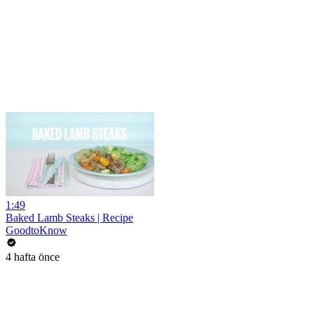
1:49
Baked Lamb Steaks | Recipe
GoodtoKnow
4 hafta önce