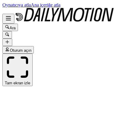
Oynatıcıya atla
Ana içeriğe atla
Ara
Oturum açın
Tam ekran izle