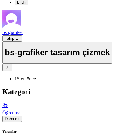
Bildir
bs-grafiker
Takip Et
bs-grafiker tasarım çizmek
15 yıl önce
Kategori
📚
Öğrenme
Daha az
Yorumlar