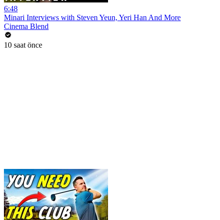
6:48
Minari Interviews with Steven Yeun, Yeri Han And More
Cinema Blend
10 saat önce