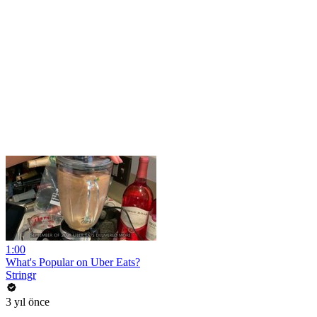
1:00
What's Popular on Uber Eats?
Stringr
3 yıl önce