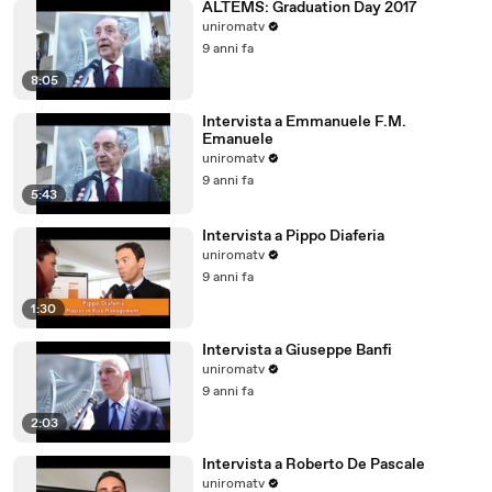
ALTEMS: Graduation Day 2017
uniromatv
9 anni fa
8:05
Intervista a Emmanuele F.M.
Emanuele
uniromatv
9 anni fa
5:43
Intervista a Pippo Diaferia
uniromatv
9 anni fa
1:30
Intervista a Giuseppe Banfi
uniromatv
9 anni fa
2:03
Intervista a Roberto De Pascale
uniromatv