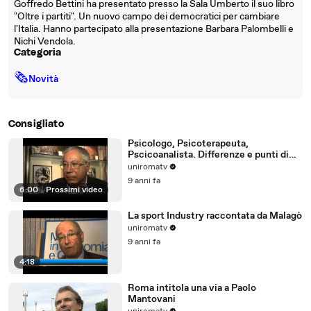
Goffredo Bettini ha presentato presso la Sala Umberto il suo libro
"Oltre i partiti". Un nuovo campo dei democratici per cambiare
l'Italia. Hanno partecipato alla presentazione Barbara Palombelli e
Nichi Vendola.
Categoria
🗞
Novità
Consigliato
Psicologo, Psicoterapeuta,
Pscicoanalista. Differenze e punti di
incontro
uniromatv
9 anni fa
6:00
|
Prossimi video
La sport Industry raccontata da Malagò
uniromatv
9 anni fa
4:18
Roma intitola una via a Paolo
Mantovani