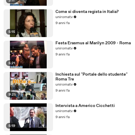
3:11
Come si diventa regista in Italia?
uniromatv
9 anni fa
5:15
Festa Erasmus al Marilyn 2009 - Roma
uniromatv
9 anni fa
5:21
Inchiesta sul "Portale dello studente"
Roma Tre
uniromatv
9 anni fa
9:25
Intervista a Americo Cicchetti
uniromatv
9 anni fa
5:19