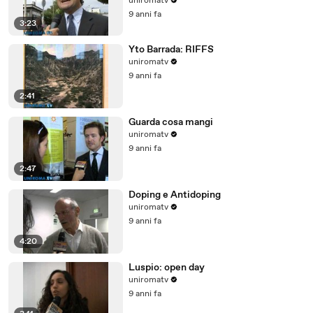
uniromatv
9 anni fa
3:23
Yto Barrada: RIFFS
uniromatv
9 anni fa
2:41
Guarda cosa mangi
uniromatv
9 anni fa
2:47
Doping e Antidoping
uniromatv
9 anni fa
4:20
Luspio: open day
uniromatv
9 anni fa