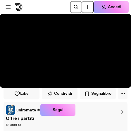
Vai al lettore
Passa al contenuto principale
Accedi
Like
Condividi
Segnalibro
Segui
uniromatv
Oltre i partiti
15 anni fa