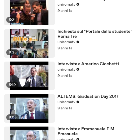
uniromatv
9 anni fa
5:21
Inchiesta sul "Portale dello studente"
Roma Tre
uniromatv
9 anni fa
9:25
Intervista a Americo Cicchetti
uniromatv
9 anni fa
5:19
ALTEMS: Graduation Day 2017
uniromatv
9 anni fa
8:05
Intervista a Emmanuele F.M.
Emanuele
uniromatv