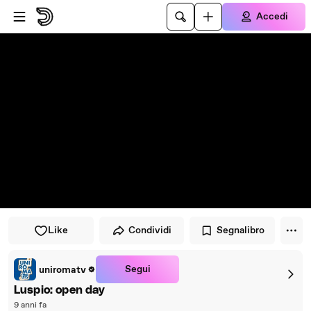
Vai al lettore
Passa al contenuto principale
Accedi
Like
Condividi
Segnalibro
Segui
uniromatv
Luspio: open day
9 anni fa