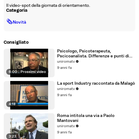
Il video-spot della giornata di orientamento.
Categoria
🗞
Novità
Consigliato
Psicologo, Psicoterapeuta,
Pscicoanalista. Differenze e punti di
incontro
uniromatv
9 anni fa
6:00
|
Prossimi video
La sport Industry raccontata da Malagò
uniromatv
9 anni fa
4:18
Roma intitola una via a Paolo
Mantovani
uniromatv
9 anni fa
3:23