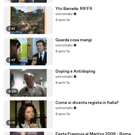
Yto Barrada: RIFFS
uniromatv
9 anni fa
2:41
Guarda cosa mangi
uniromatv
9 anni fa
2:47
Doping e Antidoping
uniromatv
9 anni fa
4:20
Come si diventa regista in Italia?
uniromatv
9 anni fa
5:15
Festa Erasmus al Marilyn 2009 - Roma