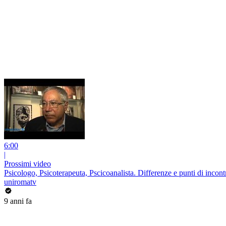
6:00
|
Prossimi video
Psicologo, Psicoterapeuta, Pscicoanalista. Differenze e punti di incont
uniromatv
9 anni fa