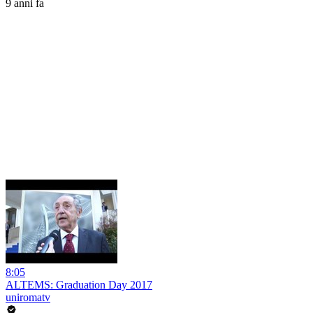
9 anni fa
8:05
ALTEMS: Graduation Day 2017
uniromatv