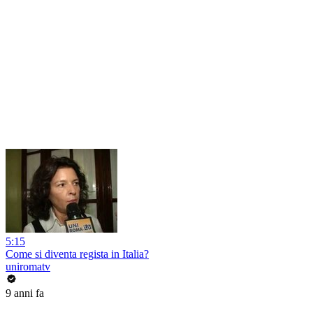
5:15
Come si diventa regista in Italia?
uniromatv
9 anni fa