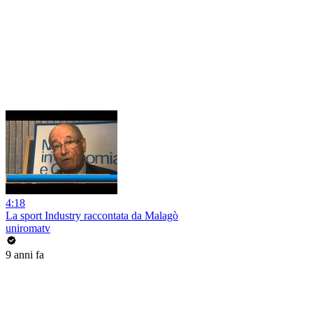
4:18
La sport Industry raccontata da Malagò
uniromatv
9 anni fa