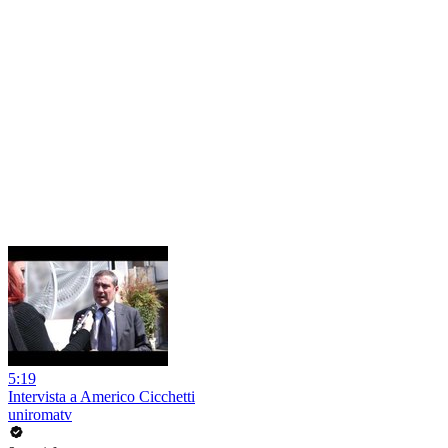
5:19
Intervista a Americo Cicchetti
uniromatv