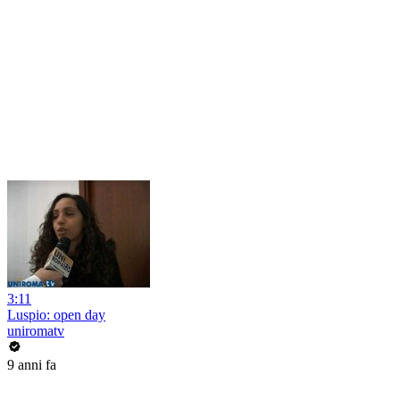
3:11
Luspio: open day
uniromatv
9 anni fa