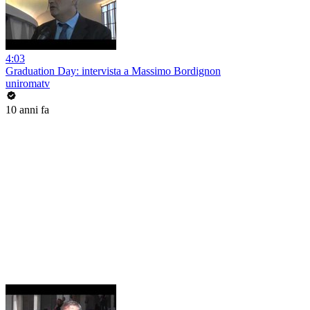
4:03
Graduation Day: intervista a Massimo Bordignon
uniromatv
10 anni fa