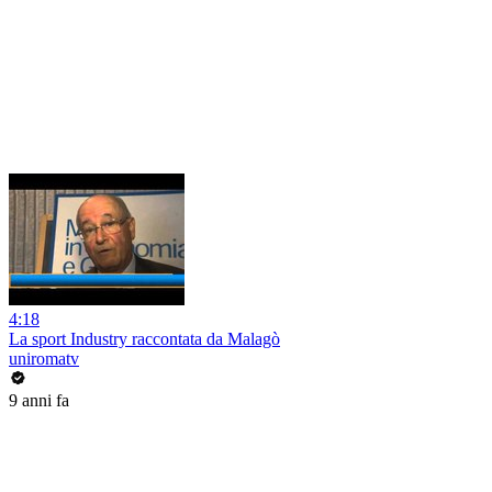
4:18
La sport Industry raccontata da Malagò
uniromatv
9 anni fa