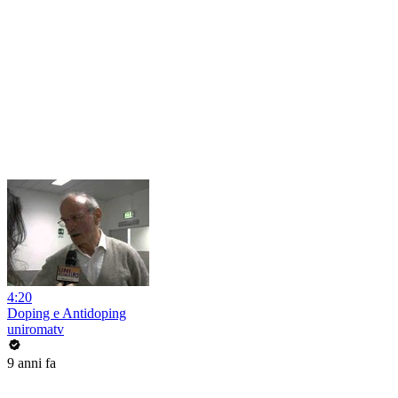
4:20
Doping e Antidoping
uniromatv
9 anni fa