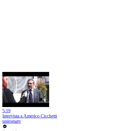
5:19
Intervista a Americo Cicchetti
uniromatv