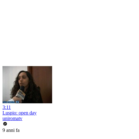
3:11
Luspio: open day
uniromatv
9 anni fa