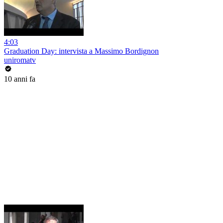
4:03
Graduation Day: intervista a Massimo Bordignon
uniromatv
10 anni fa