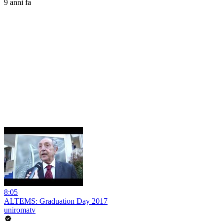
9 anni fa
8:05
ALTEMS: Graduation Day 2017
uniromatv