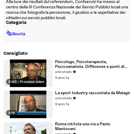
Alla luce dei risultati dul referendum, Confservizi ha messo al
centro della III Conferenza Nazionale dei Servizi Pubblici locali una
ricerca che fotografa la percezione, il giudizio e le aspettative dei
cittadini sui servizi pubblici locali.
Categoria
🗞
Novità
Consigliato
Psicologo, Psicoterapeuta,
Pscicoanalista. Differenze e punti di
incontro
uniromatv
9 anni fa
6:00
|
Prossimi video
La sport Industry raccontata da Malagò
uniromatv
9 anni fa
4:18
Roma intitola una via a Paolo
Mantovani