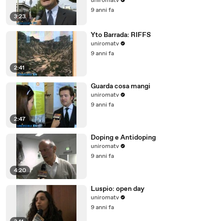
uniromatv
9 anni fa
3:23
Yto Barrada: RIFFS
uniromatv
9 anni fa
2:41
Guarda cosa mangi
uniromatv
9 anni fa
2:47
Doping e Antidoping
uniromatv
9 anni fa
4:20
Luspio: open day
uniromatv
9 anni fa