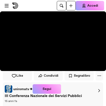
Vai al lettore
Passa al contenuto principale
Accedi
Like
Condividi
Segnalibro
Segui
uniromatv
III Conferenza Nazionale dei Servizi Pubblici
15 anni fa