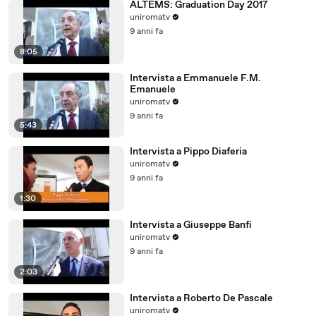
ALTEMS: Graduation Day 2017
uniromatv
9 anni fa
8:05
Intervista a Emmanuele F.M.
Emanuele
uniromatv
9 anni fa
5:43
Intervista a Pippo Diaferia
uniromatv
9 anni fa
1:30
Intervista a Giuseppe Banfi
uniromatv
9 anni fa
2:03
Intervista a Roberto De Pascale
uniromatv