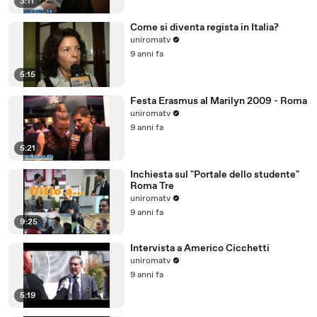
3:11
Come si diventa regista in Italia?
uniromatv
9 anni fa
5:15
Festa Erasmus al Marilyn 2009 - Roma
uniromatv
9 anni fa
5:21
Inchiesta sul "Portale dello studente"
Roma Tre
uniromatv
9 anni fa
9:25
Intervista a Americo Cicchetti
uniromatv
9 anni fa
5:19