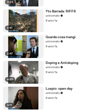
3:23
Yto Barrada: RIFFS
uniromatv
9 anni fa
2:41
Guarda cosa mangi
uniromatv
9 anni fa
2:47
Doping e Antidoping
uniromatv
9 anni fa
4:20
Luspio: open day
uniromatv
9 anni fa
3:11