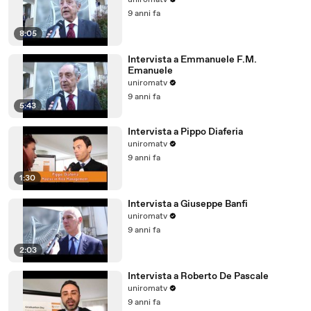
uniromatv
9 anni fa
8:05
Intervista a Emmanuele F.M.
Emanuele
uniromatv
9 anni fa
5:43
Intervista a Pippo Diaferia
uniromatv
9 anni fa
1:30
Intervista a Giuseppe Banfi
uniromatv
9 anni fa
2:03
Intervista a Roberto De Pascale
uniromatv
9 anni fa