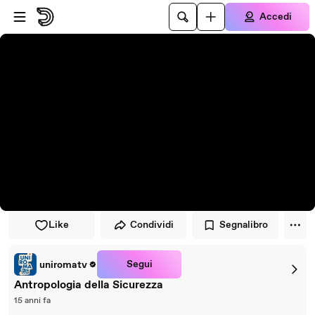
Vai al lettore
Passa al contenuto principale
Accedi
Like
Condividi
Segnalibro
Segui
uniromatv
Antropologia della Sicurezza
15 anni fa