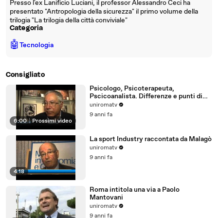
Presso l'ex Lanificio Luciani, il professor Alessandro Ceci ha
presentato "Antropologia della sicurezza" il primo volume della
trilogia "La trilogia della città conviviale"
Categoria
🤖
Tecnologia
Consigliato
Psicologo, Psicoterapeuta,
Pscicoanalista. Differenze e punti di
incontro
uniromatv
9 anni fa
6:00
|
Prossimi video
La sport Industry raccontata da Malagò
uniromatv
9 anni fa
4:18
Roma intitola una via a Paolo
Mantovani
uniromatv
9 anni fa