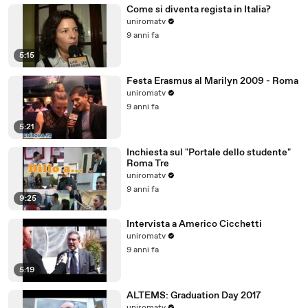
Come si diventa regista in Italia?
uniromatv
9 anni fa
5:15
Festa Erasmus al Marilyn 2009 - Roma
uniromatv
9 anni fa
5:21
Inchiesta sul "Portale dello studente"
Roma Tre
uniromatv
9 anni fa
9:25
Intervista a Americo Cicchetti
uniromatv
9 anni fa
5:19
ALTEMS: Graduation Day 2017