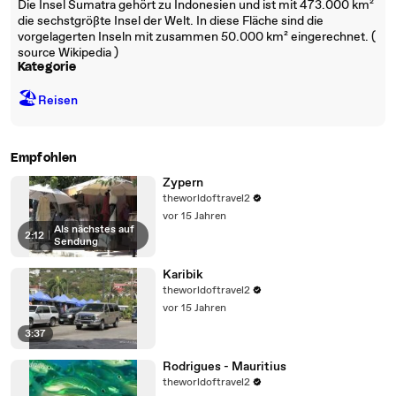
Die Insel Sumatra gehört zu Indonesien und ist mit 473.000 km²
die sechstgrößte Insel der Welt. In diese Fläche sind die
vorgelagerten Inseln mit zusammen 50.000 km² eingerechnet. (
source Wikipedia )
Kategorie
🏖
Reisen
Empfohlen
Zypern
theworldoftravel2
vor 15 Jahren
Als nächstes auf
2:12
|
Sendung
Karibik
theworldoftravel2
vor 15 Jahren
3:37
Rodrigues - Mauritius
theworldoftravel2