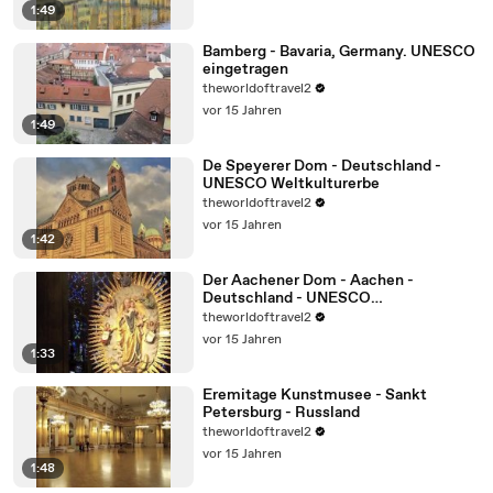
1:49
Bamberg - Bavaria, Germany. UNESCO
eingetragen
theworldoftravel2
vor 15 Jahren
1:49
De Speyerer Dom - Deutschland -
UNESCO Weltkulturerbe
theworldoftravel2
vor 15 Jahren
1:42
Der Aachener Dom - Aachen -
Deutschland - UNESCO
Weltkulturerbe
theworldoftravel2
vor 15 Jahren
1:33
Eremitage Kunstmusee - Sankt
Petersburg - Russland
theworldoftravel2
vor 15 Jahren
1:48