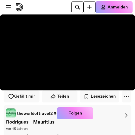
Zum Player springen
Zum Hauptinhalt springen
Anmelden
Gefällt mir
Teilen
Lesezeichen
Folgen
theworldoftravel2
Rodrigues - Mauritius
vor 15 Jahren