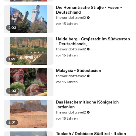
Die Romantische Straße - Fssen -
Deutschland
theworldoftravel2
vor 15 Jahren
2:03
Heidelberg - Großstadt im Südwesten
- Deutschlands,
theworldoftravel2
vor 15 Jahren
1:59
Malaysia - Südostasien
theworldoftravel2
vor 15 Jahren
2:03
Das Haschemitische Königreich
Jordanien
theworldoftravel2
vor 15 Jahren
2:01
Toblach / Dobbiaco Südtirol - Italien