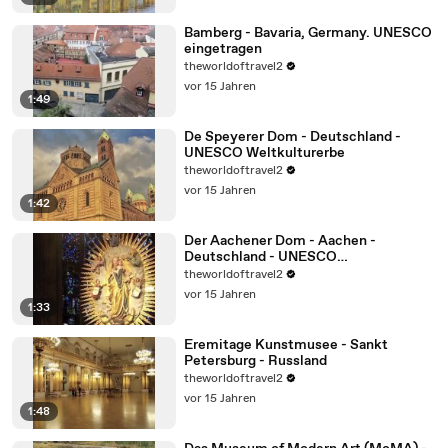
Bamberg - Bavaria, Germany. UNESCO
eingetragen
theworldoftravel2
vor 15 Jahren
1:49
De Speyerer Dom - Deutschland -
UNESCO Weltkulturerbe
theworldoftravel2
vor 15 Jahren
1:42
Der Aachener Dom - Aachen -
Deutschland - UNESCO
Weltkulturerbe
theworldoftravel2
vor 15 Jahren
1:33
Eremitage Kunstmusee - Sankt
Petersburg - Russland
theworldoftravel2
vor 15 Jahren
1:48