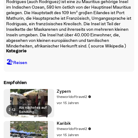
Rodrigues (auch Rodriguez) ist eine zu Mauritius gehörige Insel
im Indischen Ozean, 580 km östlich von der Hauptinsel Mauritius
gelegen. Die Hauptstadt des 109 km² großen Eilandes ist Port
Mathurin, die Hauptsprache ist Französisch, Umgangssprache ist
Rodriguais, ein französisches Kreolisch. Die Insel ist Teil der
Inselkette der Maskarenen und ihrerseits von mehreren kleinen
Inseln umgeben. Die Insel hat über 40.000 Einwohner, die,
abgesehen von kleinen europäischen und tamilischen
Minderheiten, afrikanischer Herkunft sind. ( source Wikipedia )
Kategorie
🏖
Reisen
Empfohlen
Zypern
theworldoftravel2
vor 15 Jahren
Als nächstes auf
2:12
|
Sendung
Karibik
theworldoftravel2
vor 15 Jahren