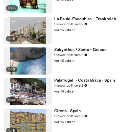
2:05
La Baule-Escoublac - Frankreich
theworldoftravel2
vor 15 Jahren
1:46
Zakynthos / Zante - Greece
theworldoftravel2
vor 15 Jahren
1:50
Palafrugell - Costa Brava - Spain
theworldoftravel2
vor 15 Jahren
1:38
Girona - Spain
theworldoftravel2
vor 15 Jahren
1:49