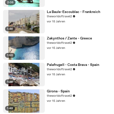
2:05
La Baule-Escoublac - Frankreich
theworldoftravel2
vor 15 Jahren
1:46
Zakynthos / Zante - Greece
theworldoftravel2
vor 15 Jahren
1:50
Palafrugell - Costa Brava - Spain
theworldoftravel2
vor 15 Jahren
1:38
Girona - Spain
theworldoftravel2
vor 15 Jahren
1:49