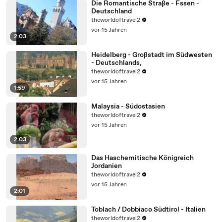
Die Romantische Straße - Fssen -
Deutschland
theworldoftravel2
vor 15 Jahren
2:03
Heidelberg - Großstadt im Südwesten
- Deutschlands,
theworldoftravel2
vor 15 Jahren
1:59
Malaysia - Südostasien
theworldoftravel2
vor 15 Jahren
2:03
Das Haschemitische Königreich
Jordanien
theworldoftravel2
vor 15 Jahren
2:01
Toblach / Dobbiaco Südtirol - Italien
theworldoftravel2