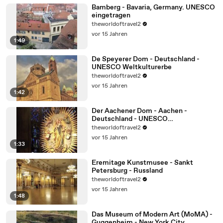
Bamberg - Bavaria, Germany. UNESCO
eingetragen
theworldoftravel2
vor 15 Jahren
1:49
De Speyerer Dom - Deutschland -
UNESCO Weltkulturerbe
theworldoftravel2
vor 15 Jahren
1:42
Der Aachener Dom - Aachen -
Deutschland - UNESCO
Weltkulturerbe
theworldoftravel2
vor 15 Jahren
1:33
Eremitage Kunstmusee - Sankt
Petersburg - Russland
theworldoftravel2
vor 15 Jahren
1:48
Das Museum of Modern Art (MoMA) -
Guggenheim - New York City