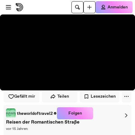
Zum Player springen
Zum Hauptinhalt springen
Anmelden
Gefällt mir
Teilen
Lesezeichen
Folgen
theworldoftravel2
Reisen der Romantischen Straße
vor 15 Jahren