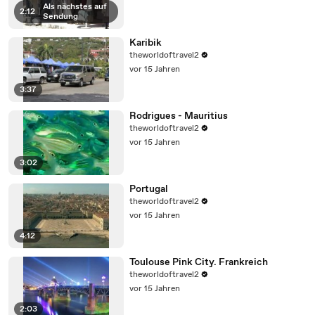
Als nächstes auf
2:12
|
Sendung
Karibik
theworldoftravel2
vor 15 Jahren
3:37
Rodrigues - Mauritius
theworldoftravel2
vor 15 Jahren
3:02
Portugal
theworldoftravel2
vor 15 Jahren
4:12
Toulouse Pink City. Frankreich
theworldoftravel2
vor 15 Jahren
2:03