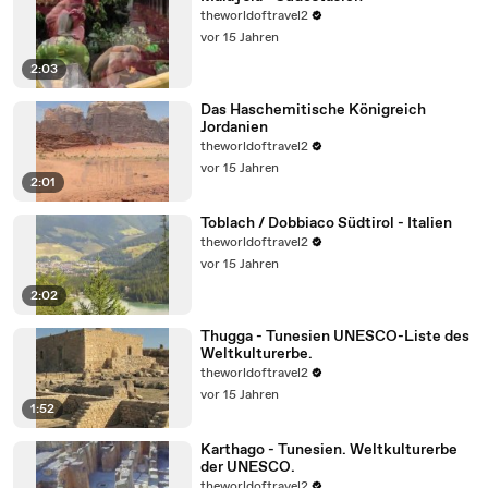
theworldoftravel2
vor 15 Jahren
2:03
Das Haschemitische Königreich
Jordanien
theworldoftravel2
vor 15 Jahren
2:01
Toblach / Dobbiaco Südtirol - Italien
theworldoftravel2
vor 15 Jahren
2:02
Thugga - Tunesien UNESCO-Liste des
Weltkulturerbe.
theworldoftravel2
vor 15 Jahren
1:52
Karthago - Tunesien. Weltkulturerbe
der UNESCO.
theworldoftravel2