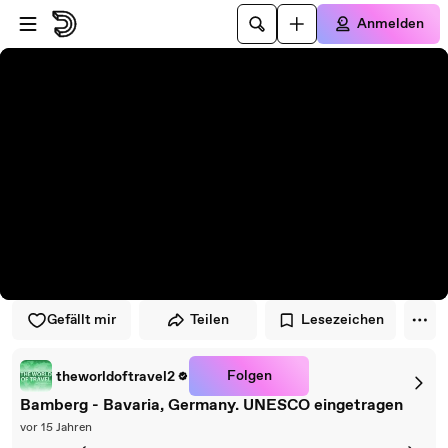
Zum Player springen
Zum Hauptinhalt springen
Anmelden
Gefällt mir
Teilen
Lesezeichen
Folgen
theworldoftravel2
Bamberg - Bavaria, Germany. UNESCO eingetragen
vor 15 Jahren