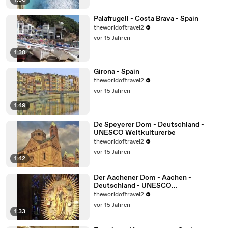
1:50
Palafrugell - Costa Brava - Spain
theworldoftravel2
vor 15 Jahren
1:38
Girona - Spain
theworldoftravel2
vor 15 Jahren
1:49
De Speyerer Dom - Deutschland -
UNESCO Weltkulturerbe
theworldoftravel2
vor 15 Jahren
1:42
Der Aachener Dom - Aachen -
Deutschland - UNESCO
Weltkulturerbe
theworldoftravel2
vor 15 Jahren
1:33